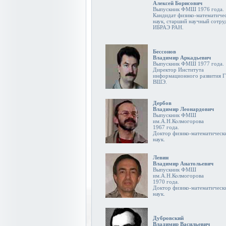
Алексей Борисович
Выпускник ФМШ 1976 года.
Кандидат физико-математиче
наук, старший научный сотру
ИБРАЭ РАН.
Бессонов
Владимир Аркадьевич
Выпускник ФМШ 1977 года.
Директор Института
информационного развития Г
ВШЭ.
Дербов
Владимир Леонардович
Выпускник ФМШ
им.А.Н.Колмогорова
1967 года.
Доктор физико-математическ
наук.
Левин
Владимир Анатольевич
Выпускник ФМШ
им.А.Н.Колмогорова
1970 года.
Доктор физико-математическ
наук.
Дубровский
Владимир Васильевич