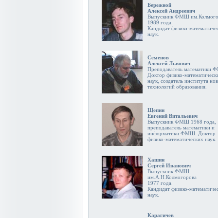
Бережной
Алексей Андреевич
Выпускник ФМШ им.Колмого
1989 года.
Кандидат физико-математиче
наук.
Семенов
Алексей Львович
Преподаватель математики 
Доктор физико-математическ
наук, создатель института но
технологий образования.
Щепин
Евгений Витальевич
Выпускник ФМШ 1968 года,
преподаватель математики и
информатики ФМШ. Доктор
физико-математических наук.
Хашин
Сергей Иванович
Выпускник ФМШ
им.А.Н.Колмогорова
1977 года.
Кандидат физико-математиче
наук.
Карагичев