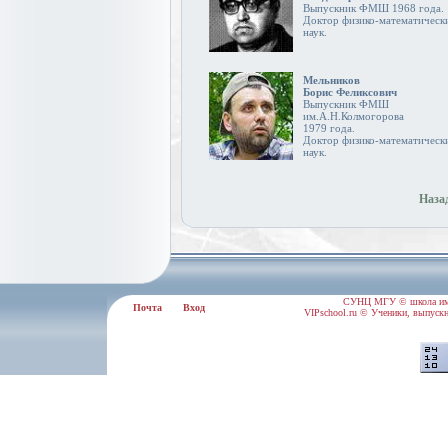
Выпускник ФМШ 1968 года.
Доктор физико-математическ
наук.
Мельников
Борис Феликсович
Выпускник ФМШ
им.А.Н.Колмогорова
1979 года.
Доктор физико-математическ
наук.
Наза
СУНЦ МГУ © школа им.
Почта
Вход
VIPschool.ru © Ученики, выпускн