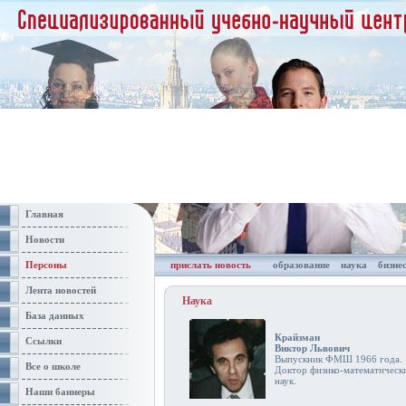
Главная
Новости
Персоны
прислать новость
образование
наука
бизне
Лента новостей
Наука
База данных
Крайзман
Ссылки
Виктор Львович
Выпускник ФМШ 1966 года.
Все о школе
Доктор физико-математическ
наук.
Наши баннеры