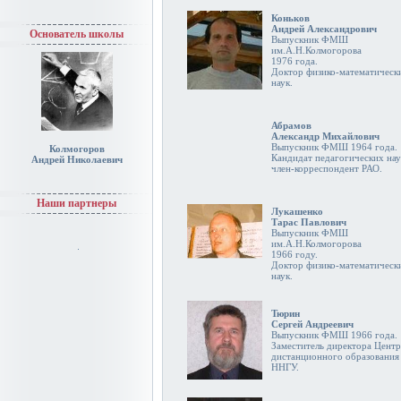
Коньков
Андрей Александрович
Основатель школы
Выпускник ФМШ
им.А.Н.Колмогорова
1976 года.
Доктор физико-математическ
наук.
Абрамов
Александр Михайлович
Выпускник ФМШ 1964 года.
Колмогоров
Кандидат педагогических нау
Андрей Николаевич
член-корреспондент РАО.
Наши партнеры
Лукашенко
Тарас Павлович
Выпускник ФМШ
им.А.Н.Колмогорова
1966 году.
Доктор физико-математическ
наук.
Тюрин
Сергей Андреевич
Выпускник ФМШ 1966 года.
Заместитель директора Центр
дистанционного образования
ННГУ.