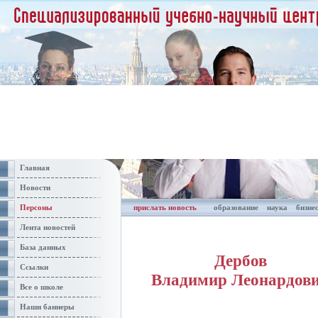
Главная
Новости
Персоны
прислать новость
образование
наука
бизне
Лента новостей
База данных
Дербов
Ссылки
Владимир Леонардов
Все о школе
Наши баннеры