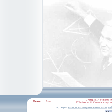
СУНЦ МГУ © школа им.
Почта
Вход
VIPschool.ru © Ученики, выпускн
Партнеры:
,
недорогие микроволновые печи
вы