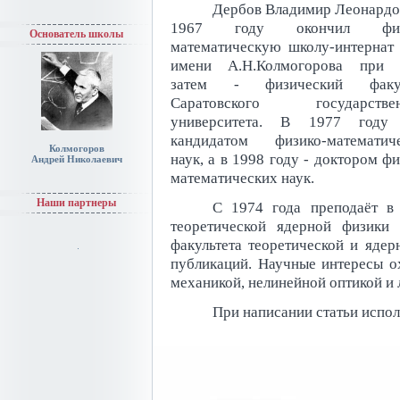
Дербов Владимир Леонардо
1967 году окончил физ
Основатель школы
математическую школу-интерна
имени А.Н.Колмогорова при 
затем - физический факул
Саратовского государствен
университета. В 1977 году 
кандидатом физико-математич
Колмогоров
наук, а в 1998 году - доктором фи
Андрей Николаевич
математических наук.
Наши партнеры
С 1974 года преподаёт в
теоретической ядерной физики
факультета теоретической и яде
публикаций. Научные интересы о
механикой, нелинейной оптикой и 
При написании статьи испол