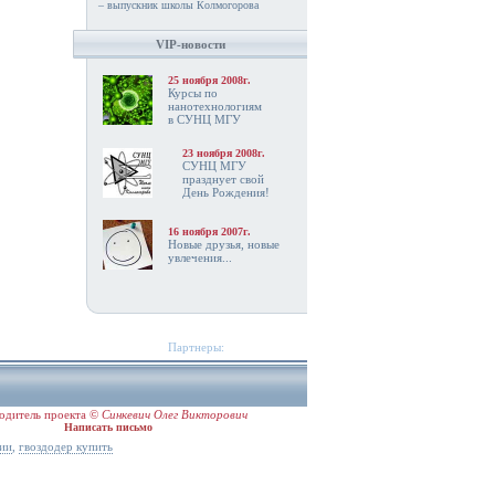
– выпускник школы Колмогорова
VIP-новости
25 ноября 2008г.
Курсы по
нанотехнологиям
в СУНЦ МГУ
23 ноября 2008г.
СУНЦ МГУ
празднует свой
День Рождения!
16 ноября 2007г.
Новые друзья, новые
увлечения...
Партнеры:
одитель проекта ©
Синкевич Олег Викторович
Написать письмо
,
ии
гвоздодер купить