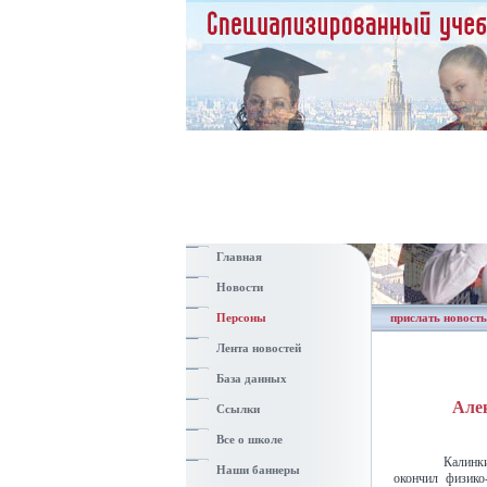
Главная
Новости
Персоны
прислать новость
Лента новостей
База данных
Але
Ссылки
Все о школе
Калинк
Наши баннеры
окончил физико