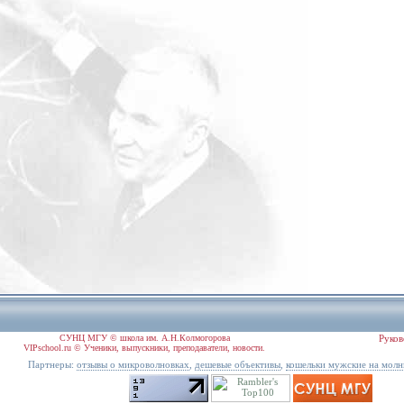
СУНЦ МГУ © школа им. А.Н.Колмогорова
Руков
VIPschool.ru © Ученики, выпускники, преподаватели, новости.
Партнеры:
,
,
отзывы о микроволновках
дешевые объективы
кошельки мужские на молн