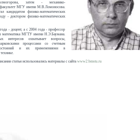
олмогорова, затем - механико-
 факультет МГУ имени М.В.Ломоносова.
ал кандидатом физико-математических
году - доктором физико-математических
года - доцент, а с 2004 года - профессор
 математика МГТУ имени Н.Э.Баумана.
ых интересов охватывает вопросы,
арковскими процессами со счетным
состояний и их применениями в
 технике.
исании статьи использовались материалы с сайта
www2.bmstu.ru