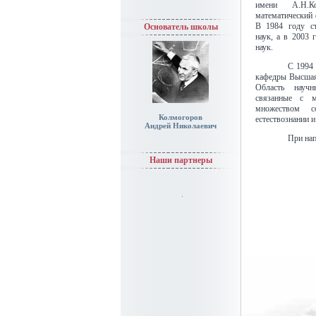
имени А.Н.К
математический
В 1984 году ст
Основатель школы
наук, а в 2003 
наук.
С 1994 
кафедры Высшая
Область научн
связанные с м
множеством 
Колмогоров
естествознании и
Андрей Николаевич
При нап
Наши партнеры