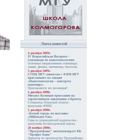
Лента новостей
4 декабря 2009г.
IV Всероссийская Интернет -
олимпиада по нанотехнологиям
Основные направлениями олимпиады:
химия, физика, математика, биология.
3 декабря 2009г.
СУНЦ МГУ совместно с ФНМ МГУ
приглашают на лекции
«Нанотехнологии – навстречу
наномиру»
Приглашаются все желающие!
4 декабря 2008г.
Михаил Кузнецов приглашен на
торжественную церемонию в Кремль
Губернатор Псковской области -
выпускник ФМШ
2 декабря 2008г.
«Белый город» на выставке
«Millionaire Fair»
Один из руководителей издательства -
выпускник Колмогоровской школы
28 ноября 2008г.
"ПрограмБанк" автоматизирует КБ
"Профит Банк"
Директор по производству ПрограмБанка