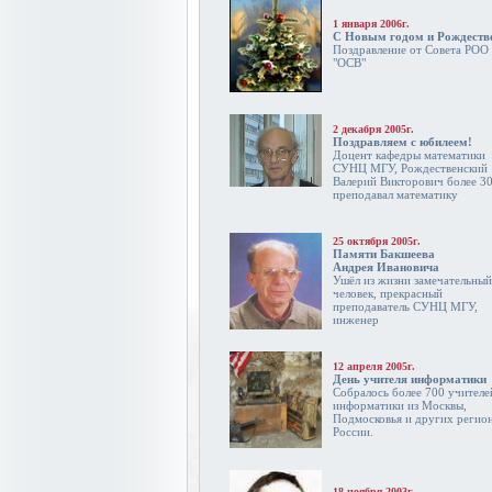
1 января 2006г.
С Новым годом и Рождеств
Поздравление от Совета РОО
"ОСВ"
2 декабря 2005г.
Поздравляем с юбилеем!
Доцент кафедры математики
СУНЦ МГУ, Рождественский
Валерий Викторович более 30
преподавал математику
25 октября 2005г.
Памяти Бакшеева
Андрея Ивановича
Ушёл из жизни замечательный
человек, прекрасный
преподаватель СУНЦ МГУ,
инженер
12 апреля 2005г.
День учителя информатики
Собралось более 700 учителе
информатики из Москвы,
Подмосковья и других регио
России.
18 ноября 2003г.