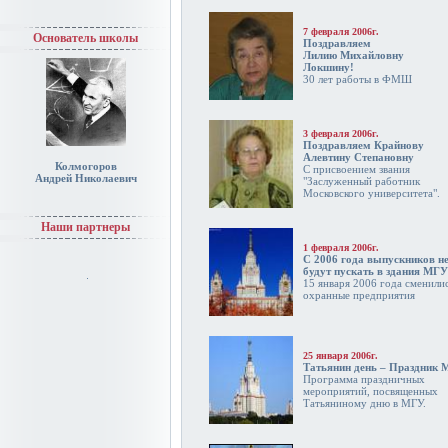
7 февраля 2006г.
Основатель школы
Поздравляем
Лилию Михайловну
Локшину!
30 лет работы в ФМШ
3 февраля 2006г.
Поздравляем Крайнову
Алевтину Степановну
Колмогоров
С присвоением звания
Андрей Николаевич
"Заслуженный работник
Московского университета".
Наши партнеры
1 февраля 2006г.
С 2006 года выпускников н
будут пускать в здания МГУ
15 января 2006 года сменили
охранные предприятия
25 января 2006г.
Татьянин день – Праздник 
Программа праздничных
мероприятий, посвященных
Татьяниному дню в МГУ.