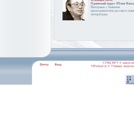
Одинокий парус Юлия Ким
Интервью с бывшим
преподавателем русского язык
литературы
СУНЦ МГУ © школа им.
Почта
Вход
VIPschool.ru © Ученики, выпускн