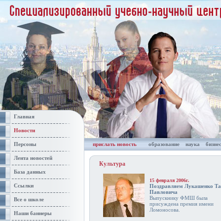
Главная
Новости
Персоны
прислать новость
образование
наука
бизне
Лента новостей
Культура
База данных
15 февраля 2006г.
Ссылки
Поздравляем Лукашенко Та
Павловича
Выпускнику ФМШ была
Все о школе
присуждена премия имени
Ломоносова.
Наши баннеры