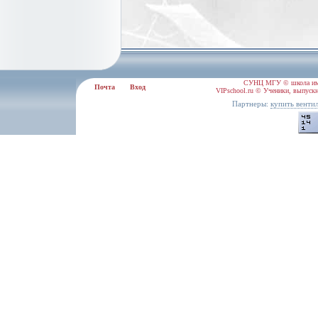
СУНЦ МГУ © школа им.
Почта
Вход
VIPschool.ru © Ученики, выпускн
Партнеры:
купить венти