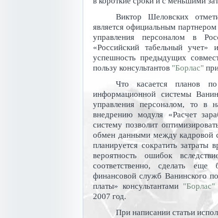
в короткие сроки и с меньшими за
Виктор Шеловских отмет
является официальным партнером 
управления персоналом в Ро
«Российский табельный учет» 
успешность предыдущих совмес
пользу консультантов
"Борлас"
при
Что касается планов по
информационной системы Ванин
управления персоналом, то в н
внедрению модуля «Расчет зар
систему позволит оптимизироват
обмен данными между кадровой сл
планируется сократить затраты 
вероятность ошибок вследстви
соответственно, сделать еще
финансовой служб Ванинского по
платы» консультантами
"Борлас"
2007 год.
При написании статьи испол