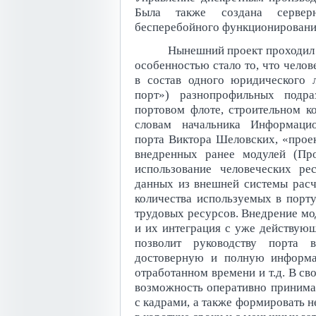
Была также создана серверн
бесперебойного функционировани
Нынешний проект проходил с
особенностью стало то, что чело
в состав одного юридического
порт») разнопрофильных подра
портовом флоте, строительном ко
словам начальника Информацио
порта Виктора Шеловских, «прое
внедренных ранее модулей (Пр
использование человеческих ре
данных из внешней системы расч
количества используемых в порт
трудовых ресурсов. Внедрение мо
и их интеграция с уже действую
позволит руководству порта 
достоверную и полную информа
отработанном времени и т.д. В св
возможность оперативно принима
с кадрами, а также формировать н