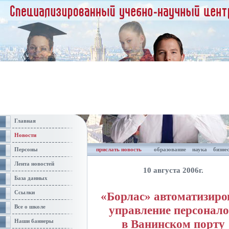
Главная
Новости
Персоны
прислать новость
образование
наука
бизне
Лента новостей
10 августа 2006г.
База данных
Ссылки
«Борлас» автоматизиро
управление персонал
Все о школе
в Ванинском порту
Наши баннеры