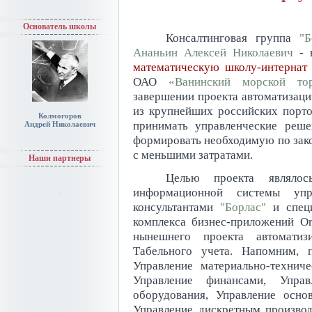
Основатель школы
Консалтинговая группа
"Б
Ананьин Алексей Николаевич
- 
математическую школу-интерна
ОАО
«Ванинский морской то
завершении проекта автоматизаци
из крупнейших российских порто
Колмогоров
принимать управленческие реш
Андрей Николаевич
формировать необходимую по закон
с меньшими затратами.
Наши партнеры
Целью проекта являлос
информационной системы упр
консультантами
"Борлас"
и специ
комплекса бизнес-приложений Ora
нынешнего проекта автомати
Табельного учета. Напомним, 
Управление материально-технич
Управление финансами, Упра
оборудования, Управление осно
Управление дискретным производ