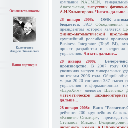
компании
NAUMEN
, генеральн
Анатольевич
,
выпускник физико-
Основатель школы
А.Н.Колмогорова
.
Читать дальше..
ОМК автома
28 января 2008г.
бюджетов.
ЗАО
Объединенная м
президентом которой является
Ер
физико-математической школы
крупнейший российский производ
Business Integrator (TopS BI), 
Колмогоров
проект разработки и внедрения
Андрей Николаевич
управления.
Читать дальше...
Белоречен
28 января 2008г.
Наши партнеры
производство.
В 2007 году ООО 
увеличило выпуск минеральных уд
по итогам 2006 года. Общий объ
марки 20:20 составил 387 тысяч т
управления информационных тех
«ЕвроХим»
является
Шевченко 
математической школы-интерн
дальше...
Банк "Развитие-
28 января 2008г.
рейтинге 200 крупнейших банков,
«Развитие-Столица»
, председате
Степанов Михаил Владимирович
интерната имени А.Н.Колмогор