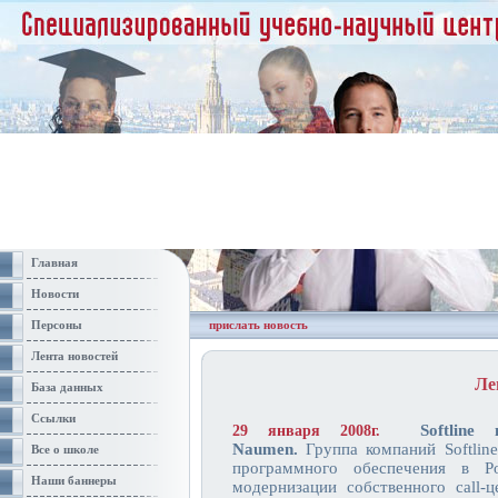
Главная
Новости
Персоны
прислать новость
Лента новостей
Ле
База данных
Ссылки
Softlin
29 января 2008г.
Naumen.
Группа компаний Softline
Все о школе
программного обеспечения в Р
Наши баннеры
модернизации собственного call-