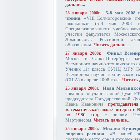
дальше...
5-8 мая 2008 
28 января 2008г.
чтения.
«VIII Колмогоровские чте
школьников (5-8 мая 2008 г
Специализированного учебно-нау
участии факультетов Московског
Ломоносова, Российской ак
образования.
Читать дальше...
Финал Всемирн
27 января 2008г.
Москве и Санкт-Петербурге за
Всемирного научно-технического см
Ученик 11г класса СУНЦ МГУ Кор
Всемирном научно-техническом см
(США) в апреле 2008 года.
Читать 
Иван Мельников
25 января 2008г.
января в Государственной Думе РФ
председателя Государственной 
Ивана Ивановича
,
преподавателя
математической школе-интернате 
по 1980 год
, с послом Рес
Мартинесом.
Читать дальше...
Михаил Кузнецо
25 января 2008г.
лидеров региона.
«В нашей обла
достойное место среди которых зан