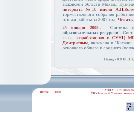
Псковской области
Михаил Кузнец
интерната №18 имени А.Н.Кол
торжественного собрания работник
итогам работы за 2007 год.
Читать 
Система 
25 января 2008г.
образовательных ресурсов".
Систе
язык,
разработанная в СУНЦ МГ
Дмитриевым,
включена в "Каталог 
основного общего и среднего (полн
Назад
7
8
9
10
11
1
СУНЦ МГУ © школа им.
Почта
Вход
VIPschool.ru © Ученики, выпускн