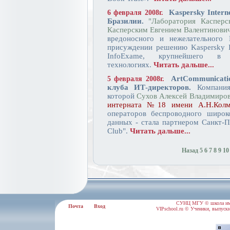
Kaspersky Intern
6 февраля 2008г.
Бразилии.
"Лаборатория Касперс
Касперским Евгением Валентинови
вредоносного и нежелательного
присуждении решению Kaspersky In
InfoExame, крупнейшего в
технологиях.
Читать дальше...
ArtCommunicati
5 февраля 2008г.
клуба ИТ-директоров.
Компан
которой
Сухов Алексей Владимиро
интерната №18 имени А.Н.Колм
операторов беспроводного широк
данных - стала партнером Санкт-П
Club".
Читать дальше...
Назад
5
6
7
8
9
10
СУНЦ МГУ © школа им.
Почта
Вход
VIPschool.ru © Ученики, выпускн