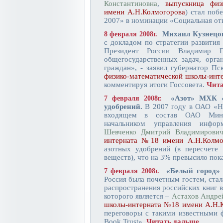
Константиновна
,
выпускница физ
имени А.Н.Колмогорова
) стал поб
2007» в номинации «Социальная отв
Михаил Кузнецов
8 февраля 2008г.
с докладом по стратегии развития 
Президент России Владимир 
общегосударственных задач, орг
граждан», - заявил губернатор Пс
физико-математической школы-инт
комментируя итоги Госсовета.
Чита
«Азот» МХК «
7 февраля 2008г.
удобрений.
В 2007 году в ОАО «Но
входящем в состав ОАО Мине
начальником управления инфор
Шевченко Дмитрий Владимирови
интерната №18 имени А.Н.Колмо
азотных удобрений (в пересчете
веществ), что на 3% превысило пок
«Белый город»
7 февраля 2008г.
Россия была почетным гостем, стал
распространения российских книг 
которого является –
Астахов Андре
школы-интерната №18 имени А.Н.
переговоры с такими известными ф
Book Trust».
Читать дальше...