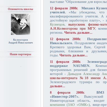
выставке "Образование для взрослы
Михаил Кузнец
12 февраля 2008г.
Основатель школы
учителей.
«Мы убеждены, что ка
квалифицированного учителя. А 
достойную заработную плату», - 
Кузнецов
,
выпускник физико-ма
А.Н.Колмогорова при МГУ
, комм
региона.
Читать дальше...
Поздравля
12 февраля 2008г.
Колмогоров
Андрей Николаевич
Никольского.
Поздравляем академ
Крепкого здоровья Вам, Сергей
родными, близкими и друзьями
Наши партнеры
годы.
Читать дальше...
Зеленогра
11 февраля 2008г.
поддержке NAUMEN.
Компа
программных решений для бизнес
которой -
Давыдов Александр Ана
школы-интерната №18 имени А.
Зеленоградского турнира по п
дальше...
ВМЗ 
8 февраля 2008г.
«Инвестор-2007».
Выксунский м
Нижегородская область, входи
компании (ЗАО «ОМК»)
, вице-пр