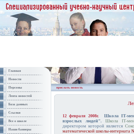
Главная
Новости
Персоны
прислать новость
Лента новостей
Ле
База данных
Ссылки
Школа IT-ме
12 февраля 2008г.
взрослых людей".
Школа IT-ме
Все о школе
директором которой является
Сок
Наши баннеры
математической школы-интерната 