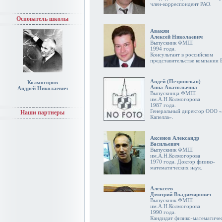
член-корреспондент РАО.
Основатель школы
Авакян
Алексей Николаевич
Выпускник ФМШ
1994 года.
Консультант в российском
представительстве компании
Авдей (Петровская)
Колмогоров
Анна Анатольевна
Андрей Николаевич
Выпускница ФМШ
им.А.Н.Колмогорова
1987 года.
Генеральный директор ООО 
Наши партнеры
Капелла».
Аксенов Александр
Васильевич
Выпускник ФМШ
им.А.Н.Колмогорова
1970 года. Доктор физико-
математических наук.
Алексеев
Дмитрий Владимирович
Выпускник ФМШ
им.А.Н.Колмогорова
1990 года.
Кандидат физико-математиче