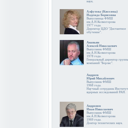
наук.
Алфутова (Киселева)
Надежда Борисовна
Выпускница ФМШ
им.А.Н.Колмогорова
1977 года.
Директор ЦДО "Дистантное
обучение".
Ананьин
Алексей Николаевич
Выпускник ФМШ
им.А.Н.Колмогорова
1978 года.
Генеральный директор групп
компаний "Борлас".
Андреев
Юрий Михайлович
Выпускник ФМШ
1968 года.
Научный сотрудник Институт
ядерных исследований РАН.
Андронов
Иван Николаевич
Выпускник ФМШ
им.А.Н.Колмогорова
1969 года.
Доктор технических наук.