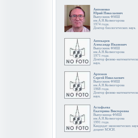
Антоненко
Юрий Николаевич
Выпускник ФМШ
им.А.Н.Колмогорова
1974 года.
Доктор биологических наук.
Аптекарев
Александр Иванович
Выпускник ФМШ
им.А.Н.Колмогорова
1971 года.
Доктор физико-математическ
наук.
Артемов
Сергей Николаевич
Выпускник ФМШ
им.А.Н.Колмогорова
1968 года.
Доктор физико-математическ
наук.
Астафьева
Екатерина Викторовна
Выпускница ФМШ
им.А.Н.Колмогорова
1991 года.
Кандидат экономических наук
доцент МЭСИ.