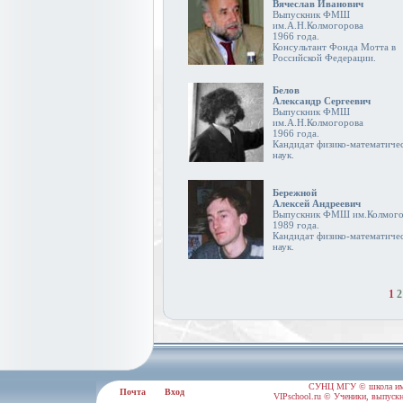
Вячеслав Иванович
Выпускник ФМШ
им.А.Н.Колмогорова
1966 года.
Консультант Фонда Мотта в
Российской Федерации.
Белов
Александр Сергеевич
Выпускник ФМШ
им.А.Н.Колмогорова
1966 года.
Кандидат физико-математиче
наук.
Бережной
Алексей Андреевич
Выпускник ФМШ им.Колмого
1989 года.
Кандидат физико-математиче
наук.
1
2
СУНЦ МГУ © школа им.
Почта
Вход
VIPschool.ru © Ученики, выпускн