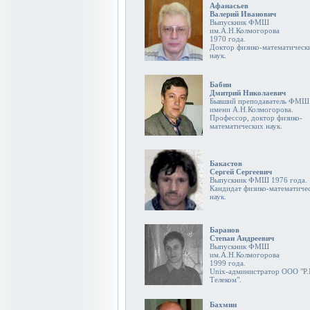
Афанасьев
Валерий Иванович
Выпускник ФМШ
им.А.Н.Колмогорова
1970 года.
Доктор физико-математическ
наук.
Бабин
Дмитрий Николаевич
Бывший преподаватель ФМШ
имени А.Н.Колмогорова.
Профессор, доктор физико-
математических наук.
Бакастов
Сергей Сергеевич
Выпускник ФМШ 1976 года.
Кандидат физико-математиче
наук.
Баранов
Степан Андреевич
Выпускник ФМШ
им.А.Н.Колмогорова
1999 года.
Unix-администратор ООО "Р.
Телеком".
Бахмин