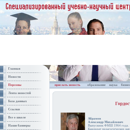
Главная
Новости
Персоны
прислать новость
образование
наука
бизне
Лента новостей
База данных
Гордо
Ссылки
Все о школе
Абрамов
Александр Михайлович
Наши баннеры
Выпускник ФМШ 1964 года.
Кандидат педагогических нау