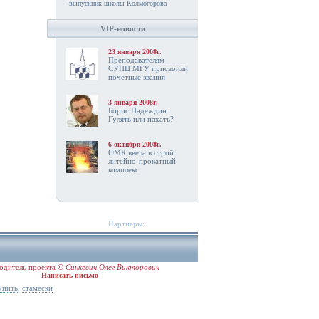
– выпускник школы Колмогорова
VIP-новости
23 января 2008г.
Преподавателям
СУНЦ МГУ присвоили
почетные звания
3 января 2008г.
Борис Надеждин:
Гулять или пахать?
6 октября 2008г.
ОМК ввела в строй
литейно-прокатный
комплекс
Партнеры:
одитель проекта ©
Синкевич Олег Викторович
Написать письмо
,
упить
стамески