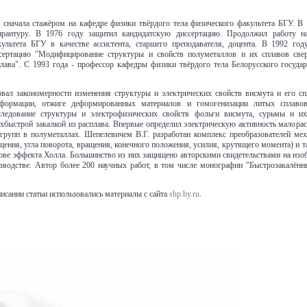
 сначала стажёром на кафедре физики твёрдого тела физического факультета БГУ. В
ирантуру. В 1976 году защитил кандидатскую диссертацию. Продолжил работу н
ультета БГУ в качестве ассистента, старшего преподавателя, доцента. В 1992 год
сертацию "Модифицирование структуры и свойств полуметаллов и их сплавов све
плава". С 1993 года - профессор кафедры физики твёрдого тела Белорусского госуда
вал закономерности изменения структуры и электрических свойств висмута и его сп
еформации, отжиге деформированных материалов и гомогенизации литых сплаво
следование структуры и электрофизических свойств фольги висмута, сурьмы и их
хбыстрой закалкой из расплава. Впервые определил электрическую активность малора
 групп в полуметаллах. Шепелевичем В.Г. разработан комплекс преобразователей мех
щения, угла поворота, вращения, конечного положения, усилия, крутящего момента) и 
нове эффекта Холла. Большинство из них защищено авторскими свидетельствами на изо
зводстве. Автор более 200 научных работ, в том числе монографии "Быстрозакалённ
исании статьи использовались материалы с сайта
shp.by.ru
.