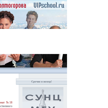
Срочно в номер!
ернат №18
ственного