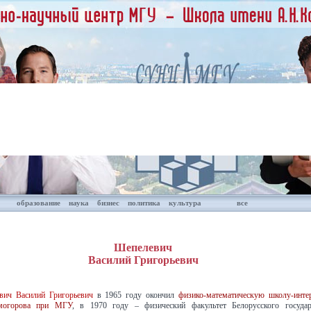
образование
наука
бизнес
политика
культура
все
Шепелевич
Василий Григорьевич
вич Василий Григорьевич
в 1965 году окончил
физико-математическую школу-инт
могорова при МГУ
, в 1970 году – физический факультет Белорусского государ