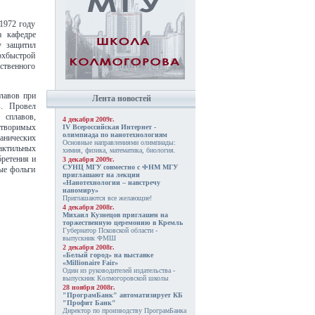
 1972 году
а кафедре
у защитил
рхбыстрой
рственного
лавов при
Лента новостей
в. Провел
 сплавов,
4 декабря 2009г.
створимых
IV Всероссийская Интернет -
олимпиада по нанотехнологиям
анических
Основные направлениями олимпиады:
тактильных
химия, физика, математика, биология.
бретения и
3 декабря 2009г.
СУНЦ МГУ совместно с ФНМ МГУ
ые фольги
приглашают на лекции
«Нанотехнологии – навстречу
наномиру»
Приглашаются все желающие!
4 декабря 2008г.
Михаил Кузнецов приглашен на
торжественную церемонию в Кремль
Губернатор Псковской области -
выпускник ФМШ
2 декабря 2008г.
«Белый город» на выставке
«Millionaire Fair»
Один из руководителей издательства -
выпускник Колмогоровской школы
28 ноября 2008г.
"ПрограмБанк" автоматизирует КБ
"Профит Банк"
Директор по производству ПрограмБанка