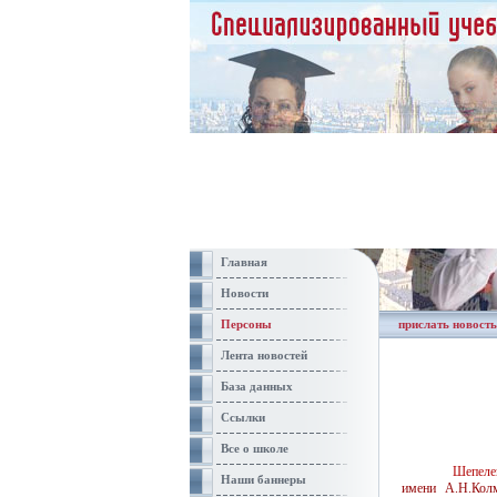
Главная
Новости
Персоны
прислать новость
Лента новостей
База данных
Ссылки
Все о школе
Шепеле
Наши баннеры
имени А.Н.Кол