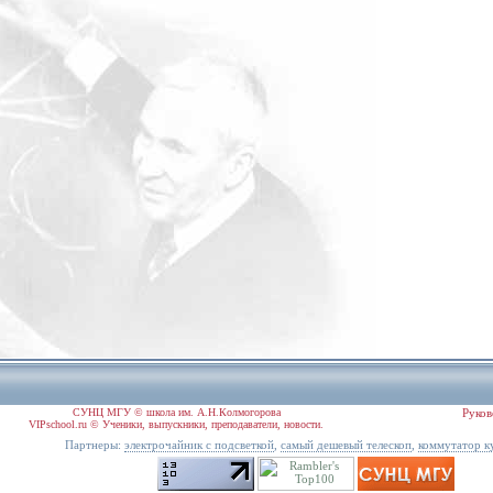
СУНЦ МГУ © школа им. А.Н.Колмогорова
Руков
VIPschool.ru © Ученики, выпускники, преподаватели, новости.
Партнеры:
,
,
электрочайник с подсветкой
самый дешевый телескоп
коммутатор к