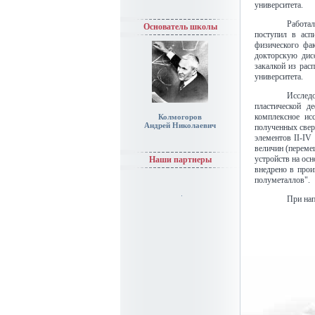
университета.
Работал
Основатель школы
поступил в асп
физического фак
докторскую дис
закалкой из рас
университета.
Исследо
пластической д
комплексное ис
Колмогоров
Андрей Николаевич
полученных свер
элементов II-IV
величин (переме
устройств на ос
Наши партнеры
внедрено в прои
полуметаллов".
При нап