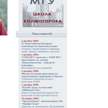
Лента новостей
4 декабря 2009г.
IV Всероссийская Интернет -
олимпиада по нанотехнологиям
Основные направлениями олимпиады:
химия, физика, математика, биология.
3 декабря 2009г.
СУНЦ МГУ совместно с ФНМ МГУ
приглашают на лекции
«Нанотехнологии – навстречу
наномиру»
Приглашаются все желающие!
4 декабря 2008г.
Михаил Кузнецов приглашен на
торжественную церемонию в Кремль
Губернатор Псковской области -
выпускник ФМШ
2 декабря 2008г.
«Белый город» на выставке
«Millionaire Fair»
Один из руководителей издательства -
выпускник Колмогоровской школы
28 ноября 2008г.
"ПрограмБанк" автоматизирует КБ
"Профит Банк"
Директор по производству ПрограмБанка