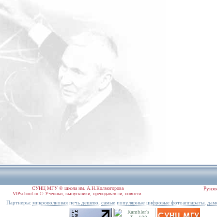
СУНЦ МГУ © школа им. А.Н.Колмогорова
Руков
VIPschool.ru © Ученики, выпускники, преподаватели, новости.
Партнеры:
,
,
микроволновая печь дешево
самые популярные цифровые фотоаппараты
дам