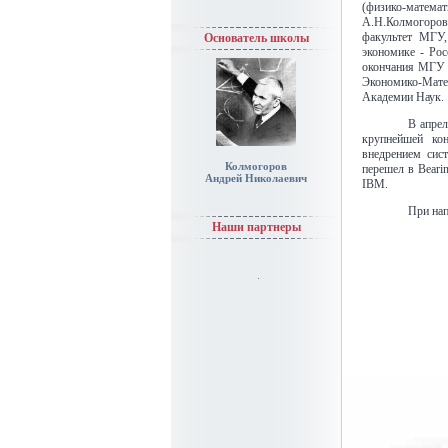
(физико-мате
А.Н.Колмогоро
факультет МГУ
Основатель школы
экономике - Ро
окончания МГУ 
Экономико-Мат
Академии Наук.
В апрел
крупнейшей кон
внедрением сис
Колмогоров
перешел в Bearin
Андрей Николаевич
IBM.
При нап
Наши партнеры