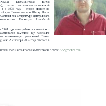
матическая школа-интернат имени
ва), затем механико-математический
, а в 1998 году - второе высшее по
ссийскую Экономическую Школу. После
закончил еще аспирантуру Центрального
ематического Института Российской
е 1998 года начал работать в Accenture -
салтинговой компании, где занимался
тем автоматизации предприятий. Потом
gPoint. А с ноября 2004 года работает в
исании статьи использовались материалы с сайта
www.geocities.com