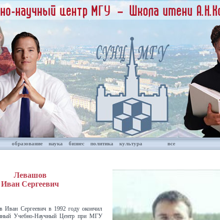
образование
наука
бизнес
политика
культура
все
Левашов
Иван Сергеевич
в Иван Сергеевич в 1992 году окончил
анный Учебно-Научный Центр при МГУ