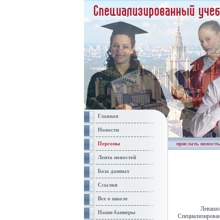
Главная
Новости
Персоны
прислать новость
Лента новостей
База данных
Ссылки
Все о школе
Левашо
Наши баннеры
Специализиров