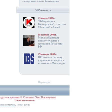
– выпускник школы Колмогорова
VIP-новости
23 июля 2007г.
"Лаборатория
Касперского" отметила
10-летний юбилей
18 ноября 2008г.
Михаил Кузнецов
примет участие в
заседании Госсовета
РФ
29 января 2008г.
IBS создает систему
управления складом в
компании «Милорада»
Партнеры:
одитель проекта ©
Синкевич Олег Викторович
Написать письмо
,
ская сумочка
ножи цены