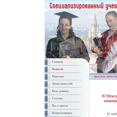
Главная
Новости
Персоны
прислать новость
Лента новостей
База данных
В Мекси
Ссылки
авиаци
Все о школе
Наши баннеры
28 нояб