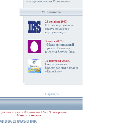
– выпускник школы Колмогорова
VIP-новости
26 декабря 2007г.
IBS: не виртуальный
статус от лидера
виртуализации
3 июля 2007г.
«Межрегиональный
ТранзитТелеком»
внедрил Service Desk
19 сентября 2008г.
Сотрудничество
Краснодарского края и
«ЕвроХим»
Партнеры:
одитель проекта ©
Синкевич Олег Викторович
Написать письмо
,
для лица
готовальня цена