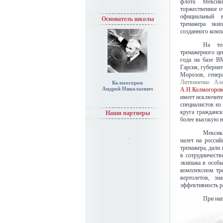
флота Мексик
торжественное о
официальный 
Основатель школы
тренажера эки
созданного ком
На тор
тренажерного це
года на базе В
Гарсия, губерна
Морозов, гене
Литвиненко Ал
Колмогоров
Андрей Николаевич
А.Н.Колмогоров
имеет исключите
специалистов из
круга гражданс
Наши партнеры
более высокую н
Мексик
налет на росси
тренажера, дали
в сотрудничеств
экипажа в особы
комплексном тре
вертолетов, зн
эффективность р
При нап