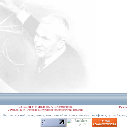
СУНЦ МГУ © школа им. А.Н.Колмогорова
Руков
VIPschool.ru © Ученики, выпускники, преподаватели, новости.
Партнеры:
,
,
какой холодильник
электронный магазин мобильных телефонов
лучший крем 