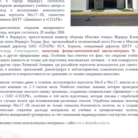
и в городе Веракруз, состоялось
ткрытие авиационного учебного центра и
ввод в эксплуатацию комплексного
пажа вертолета Ми-17–1В, совместно
паниями ЦНТУ «Динамика» и «СПАРК».
жественном открытии авиационного
нтра, которое состоялось 28 ноября 2006
МФ в Веракрузе, присутствовали министр обороны Мексики генерал Жерардо Клем
тор штата Веракруз Теодор Даэс, чрезвычайный и полномочный посол России в Мексик
ральный директор ОАО «СПАРК» Ю.А. Борисов, генеральный директор ЦНТУ «Д
ександр Александрович
,
выпускник физико-математической школы-интерната №
а
, и другие официальные лица. Особенно был отмечен тот факт, что открытие учебно
льную важность не только для подготовки мексиканских летчиков – в нем планируется
 других стран Латинской Америки, где российские вертолеты используются для самог
ких и военных приложений, демонстрируя в неблагоприятных климатических условия
адежность и неприхотливость по сравнению со своими западными аналогами.
анские летчики давно и успешно эксплуатируют вертолеты Ми-8 и Ми-17, многие из 
йских машинах по 2–3 тысячи часов. Наиболее опытные экипажи, которые проводил
 исключительно высокую оценку тренажера, созданному специалистами «Динамики» » п
е с ОАО «СПАРК», особенно в той части подготовки, которая связана с отработкой
х случаях полета при возникновении различных отказов. Отработка навыков пилотир
нажере Ми-17–1В позволит не только повысить безопасность полетов, но и сохрани
ачительно сократить расходы материалов на учебные и тренировочные полеты
аботы авиационной группировки за счет повышения индивидуального мастерства летчик
исании статьи использовались материалы с сайта
www.dinamika-avia.ru
.