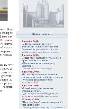
енте Вега
е Валерий
Лента новостей
инамика»
18 имени
4 декабря 2009г.
го центра
IV Всероссийская Интернет -
олимпиада по нанотехнологиям
 обучать и
Основные направлениями олимпиады:
о широкого
химия, физика, математика, биология.
х гораздо
3 декабря 2009г.
СУНЦ МГУ совместно с ФНМ МГУ
приглашают на лекции
«Нанотехнологии – навстречу
них имеют
наномиру»
и приемку
Приглашаются все желающие!
4 декабря 2008г.
о заказу и
Михаил Кузнецов приглашен на
 действий
торжественную церемонию в Кремль
ования на
Губернатор Псковской области -
выпускник ФМШ
ть ресурс
2 декабря 2008г.
, поднять
«Белый город» на выставке
ов.
«Millionaire Fair»
Один из руководителей издательства -
выпускник Колмогоровской школы
28 ноября 2008г.
"ПрограмБанк" автоматизирует КБ
"Профит Банк"
Директор по производству ПрограмБанка