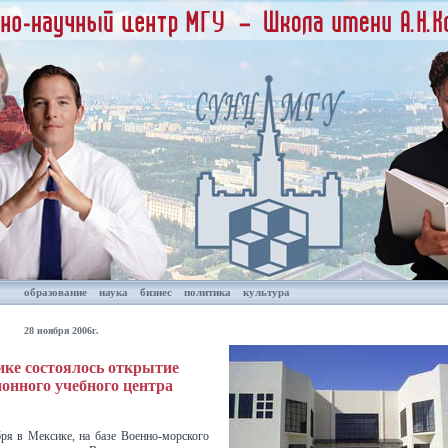
образование
наука
бизнес
политика
культура
28 ноября 2006г.
ке состоялось открытие
онного учебного центра
ря в Мексике, на базе Военно-морского