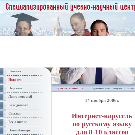
Главная
Новости
Персоны
прислать новость
образование
наука
бизне
Лента новостей
14 ноября 2006г.
База данных
Ссылки
Интернет-карусель
по русскому языку
Все о школе
для 8-10 классов
Наши баннеры