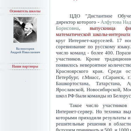
Основатель школы
ЦДО "Дистантное Обучен
директор которого -
Алфутова На
Борисовна
,
выпускница физ
математической школы-интернат
круг Интернет-каруселей. 17 н
соревнование по русскому языку
Колмогоров
число команд - более 400. Порази
Андрей Николаевич
участников. Кроме традицион
появилось невероятное количество
Наши партнеры
Красноярского края. Среди ос
Петербург, г.Миасс, г.Саранск, 
Башкортостана, Татарстана, А
Ярославской, Новосибирской, Мос
школ РФ были команды из Белоруси
Такое число участников 
Интернет-сервер. Но техника вы
которыми приходили результаты и
решительные решения в области
будущем принимать и 500, и 1000 