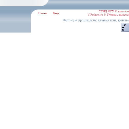
СУНЦ МГУ © школа им.
Почта
Вход
VIPschool.ru © Ученики, выпускн
Партнеры:
,
производство газовых плит
купить 