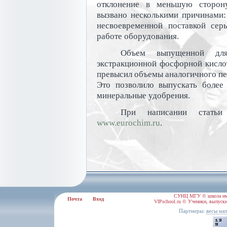
отклонение в меньшую сторон
вызвано несколькими причинами: 
несвоевременной поставкой сер
работе оборудования.
Объем выпущенной для
экстракционной фосфорной кислот
превысил объемы аналогичного пер
Это позволило выпускать боле
минеральные удобрения.
При написании статьи
www.eurochim.ru
.
СУНЦ МГУ © школа им.
Почта
Вход
VIPschool.ru © Ученики, выпускн
Партнеры:
весы на