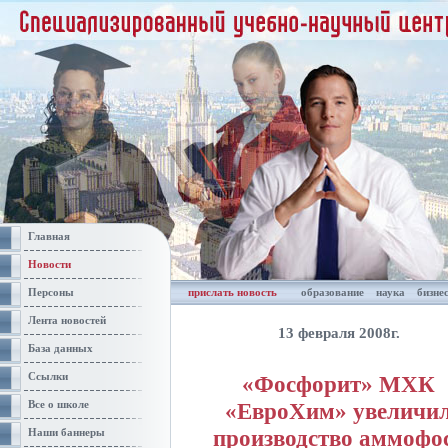
Главная
Новости
Персоны
прислать новость
образование
наука
бизне
Лента новостей
13 февраля 2008г.
База данных
Ссылки
«Фосфорит» МХК
«ЕвроХим» увеличи
Все о школе
производство аммофо
Наши баннеры