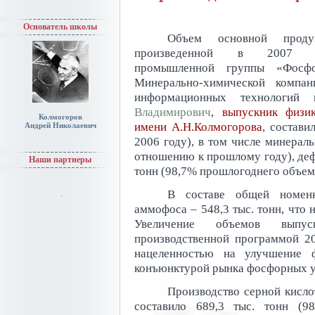
Основатель школы
Объем основной продук
произведенной в 2007 г
промышленной группы «Фосфо
Минерально-химической комп
информационных технологий 
Владимирович
,
выпускник физи
Колмогоров
имени А.Н.Колмогорова
, состави
Андрей Николаевич
2006 году), в том числе минерал
отношению к прошлому году), деф
Наши партнеры
тонн (98,7% прошлогоднего объем
В составе общей номен
аммофоса – 548,3 тыс. тонн, что
Увеличение объемов выпу
производственной программой 20
нацеленностью на улучшение ф
конъюнктурой рынка фосфорных у
Производство серной кисло
составило 689,3 тыс. тонн (