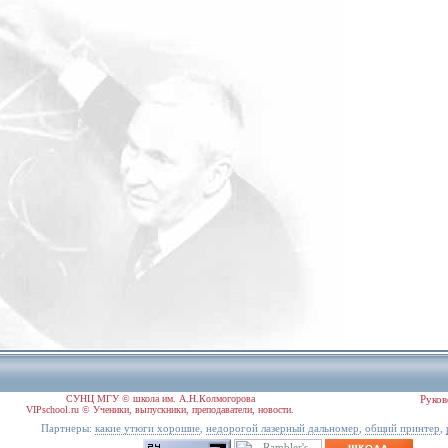
СУНЦ МГУ © школа им. А.Н.Колмогорова
Руков
VIPschool.ru © Ученики, выпускники, преподаватели, новости.
Партнеры:
,
,
,
какие утюги хорошие
недорогой лазерный дальномер
общий принтер