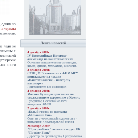
, одним из
интерната
остоянных
Лента новостей
е леди не
тльмены с
4 декабря 2009г.
сетителей
IV Всероссийская Интернет -
олимпиада по нанотехнологиям
ртнерские
Основные направлениями олимпиады:
ые» книги
химия, физика, математика, биология.
3 декабря 2009г.
СУНЦ МГУ совместно с ФНМ МГУ
приглашают на лекции
«Нанотехнологии – навстречу
наномиру»
Приглашаются все желающие!
4 декабря 2008г.
Михаил Кузнецов приглашен на
торжественную церемонию в Кремль
Губернатор Псковской области -
выпускник ФМШ
2 декабря 2008г.
«Белый город» на выставке
«Millionaire Fair»
Один из руководителей издательства -
выпускник Колмогоровской школы
28 ноября 2008г.
"ПрограмБанк" автоматизирует КБ
"Профит Банк"
Директор по производству ПрограмБанка