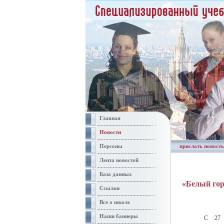
Главная
Новости
Персоны
прислать новость
Лента новостей
База данных
«Белый горо
Ссылки
Все о школе
Наши баннеры
С 27 