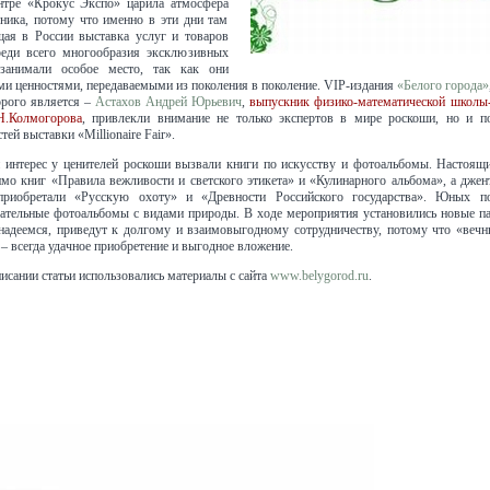
нтре «Крокус Экспо» царила атмосфера
ника, потому что именно в эти дни там
щая в России выставка услуг и товаров
реди всего многообразия эксклюзивных
занимали особое место, так как они
и ценностями, передаваемыми из поколения в поколение. VIP-издания
«Белого города»
орого является –
Астахов Андрей Юрьевич
,
выпускник физико-математической школы-
.Колмогорова
, привлекли внимание не только экспертов в мире роскоши, но и п
тей выставки «Millionaire Fair».
 интерес у ценителей роскоши вызвали книги по искусству и фотоальбомы. Настоящи
мо книг «Правила вежливости и светского этикета» и «Кулинарного альбома», а джен
приобретали «Русскую охоту» и «Древности Российского государства». Юных по
ательные фотоальбомы с видами природы. В ходе мероприятия установились новые па
 надеемся, приведут к долгому и взаимовыгодному сотрудничеству, потому что «вечн
– всегда удачное приобретение и выгодное вложение.
исании статьи использовались материалы с сайта
www.belygorod.ru
.