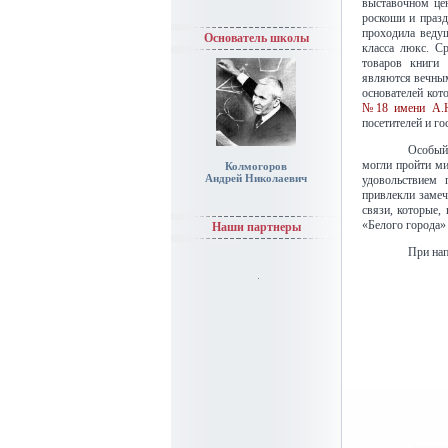
выставочном це
роскоши и празд
проходила веду
Основатель школы
класса люкс. С
товаров книги 
являются вечным
основателей кот
№18 имени А.Н
посетителей и гос
Особый
могли пройти ми
Колмогоров
Андрей Николаевич
удовольствием 
привлекли замеч
связи, которые,
«Белого города» 
Наши партнеры
При нап