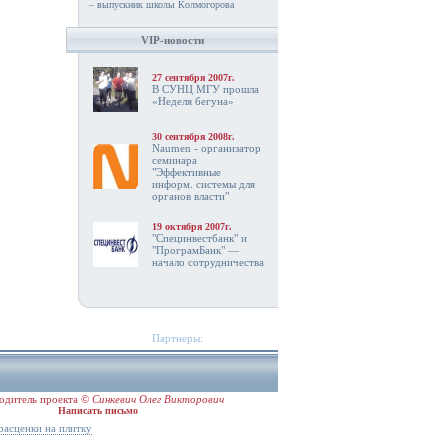
– выпускник школы Колмогорова
VIP-новости
27 сентября 2007г.
В СУНЦ МГУ прошла
«Неделя бегуна»
30 сентября 2008г.
Naumen - организатор
семинара
"Эффективные
информ. системы для
органов власти"
19 октября 2007г.
"Специнвестбанк" и
"ПрограмБанк" —
начало сотрудничества
Партнеры:
одитель проекта ©
Синкевич Олег Викторович
Написать письмо
расценки на плитку