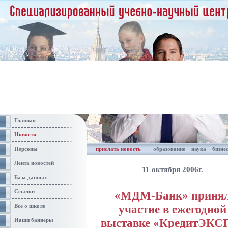
Главная
Новости
Персоны
прислать новость
образование
наука
бизне
Лента новостей
11 октября 2006г.
База данных
Ссылки
«МДМ-Банк» приня
участие в ежегодной
Все о школе
выставке «КредитЭКС
Наши баннеры