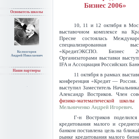
Бизнес 2006»
Основатель школы
10, 11 и 12 октября в Мос
выставочном комплексе на Кр
Пресне состоялась Междунаро
специализированная выст
«КредитЭКСПО. Бизнес 20
Колмогоров
Андрей Николаевич
Организаторами выставки выступ
IFA и Ассоциация Российских Банк
Наши партнеры
11 октября в рамках выста
конференция «Кредит — Россия. 
выступил Заместитель Начальник
Александр Востриков. Член со
физико-математической шко
Мельниченко Андрей Игоревич
.
Г-н Востриков поделилс
кредитования малого и среднег
банком поставлена цель на ближа
рынке кредитования малого бизне