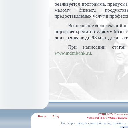
реализуется программа, предусм
малому бизнесу, продуктов
предоставляемых услуг и професс
Выполнение комплексной п
портфеля кредитов малому бизнесу
долл. в январе до 98 млн. долл. в с
При написании статьи
www.mdmbank.ru
.
СУНЦ МГУ © школа им.
Почта
Вход
VIPschool.ru © Ученики, выпускн
Партнеры:
,
интернет магазин плиты
стоимость з