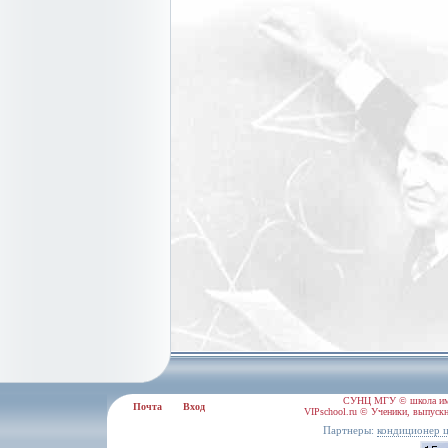
СУНЦ МГУ © школа им.
Почта
Вход
VIPschool.ru © Ученики, выпускн
Партнеры:
кондиционер 