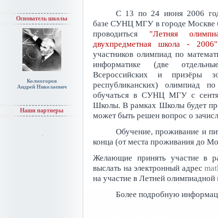
С 13 по 24 июня 2006 го
Основатель школы
базе СУНЦ МГУ в городе Москве 
проводиться
"Летняя олимпи
двухпредметная школа - 2006"
участников олимпиад по математ
информатике (две отдельны
Всероссийских и призёры зо
Колмогоров
республиканских) олимпиад п
Андрей Николаевич
обучаться в СУНЦ МГУ с сентяб
Школы. В рамках Школы будет про
Наши партнеры
может быть решен вопрос о зачи
Обучение, проживание и пи
конца (от места проживания до Мос
Желающие принять участие в р
выслать на электронный адрес
mat
на участие в Летней олимпиадной 
Более подробную информац