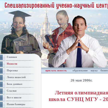
Главная
Новости
Персоны
прислать новость
образование
наука
бизне
Лента новостей
26 мая 2006г.
База данных
Ссылки
Летняя олимпиадна
школа СУНЦ МГУ - 2
Все о школе
Наши баннеры