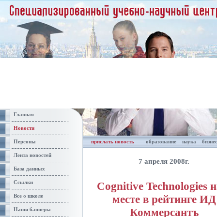
Главная
Новости
Персоны
прислать новость
образование
наука
бизне
Лента новостей
7 апреля 2008г.
База данных
Ссылки
Cognitive Technologies н
месте в рейтинге ИД
Все о школе
Коммерсантъ
Наши баннеры