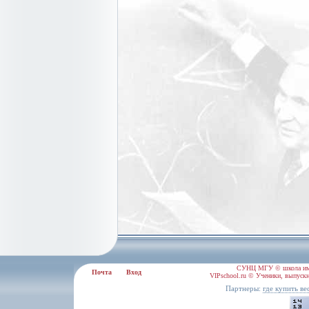
СУНЦ МГУ © школа им.
Почта
Вход
VIPschool.ru © Ученики, выпускн
Партнеры:
где купить в