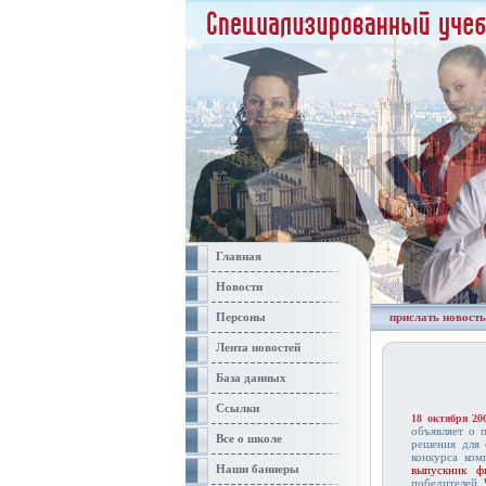
Главная
Новости
Персоны
прислать новость
Лента новостей
База данных
Ссылки
18 октября 20
объявляет о 
Все о школе
решения для 
конкурса ком
Наши баннеры
выпускник ф
победителей.