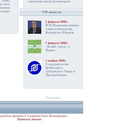
! День,
– выпускник школы Колмогорова
да весь
авления
прощает
VIP-новости
2 февраля 2008г.
И.И.Мельников принял
члена руководства
Компартии Израиля
7 февраля 2008г.
«Белый город» в
Индии
1 ноября 2008г.
Сотрудничество
Кузбасского
губернского банка и
Програмбанка
Партнеры:
одитель проекта ©
Синкевич Олег Викторович
Написать письмо