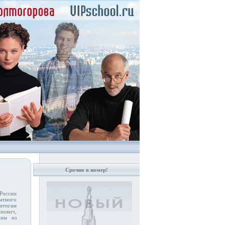
Срочно в номер!
России
атного
итогам
инович
,
ним из