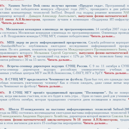
Naumen Service Desk снова получил премию «Продукт года».
Программный п
007г.
ice Desk стал победителем конкурса «Продукт года 2007», прошедшего в дни работ
ыставки компьютерных технологий SofTool. Второй год подряд решение компании
NA
директор которой -
Давыдов Александр Анатольевич
,
выпускник физико-математической
18 имени А.Н.Колмогорова
, признано лучшим в номинации «Поддержка ИТ-инфрастр
.
Читать дальше...
Московская командная олимпиада по программированию.
14 октября 2007 года 
07г.
ы состоялась Московская командная олимпиада по программированию. Олимпиада проводи
 А и B. Поздравляем команды СУНЦ МГУ, ставшие победителями/
Читать дальше...
МПБ лидер по росту информационной прозрачности.
Служба рейтингов корпорат
07г.
«Standard&Poor’s» опубликовала ежегодное исследование информационной прозра
анков. По его данным, показатель прозрачности
Международного Промышленного Банка
,
управляющего которого
Мельников Сергей Сергеевич
,
выпускник физико-математической
олмогорова при МГУ
, за прошедший год вырос с 12% до 56%, что позволило банку под
унктов рейтинга с 30 на 15 место.
Читать дальше...
Встреча-семинар директоров ведущих СУНЦ России.
С 9 по 11 октября в СУ
07г.
реча-семинар директоров ведущих российских университетских учебных це
ванных учебных центров МГУ им.М.В.Ломоносова, С-ПбГУ, НГУ и УрГУ.
Читать дальше...
В СУНЦ МГУ продолжается Чемпионат по футболу.
Прав был тот, кто однажды сказ
07г.
собных помешать увлеченному человеку! Как и стоило ожидать, даже самые лютые мор
ать Чемпионат по футболу!
Читать дальше...
В СУНЦ МГУ прошёл традиционный праздник "Посвящение".
Вы не повери
007г.
и, когда школьник счастлив, если его будят в пять утра… Один из таких дней для ученик
рвая суббота октября, которая традиционно считается днем посвящения в лицеисты.
Школа IT-менеджмента на выставке информационных технологий Softool-200
007г.
 года на ВВЦ состоялась восемнадцатая ежегодная выставка информационных технологий S
IT-менеджмента Академии Народного Хозяйства
, директором которой является
Соколов Ал
пускник физико-математической школы-интерната №18 имени А.Н.Колмогорова
, тради
ие в этом значимом для всего IT-сообщества мероприятии.
Читать дальше...