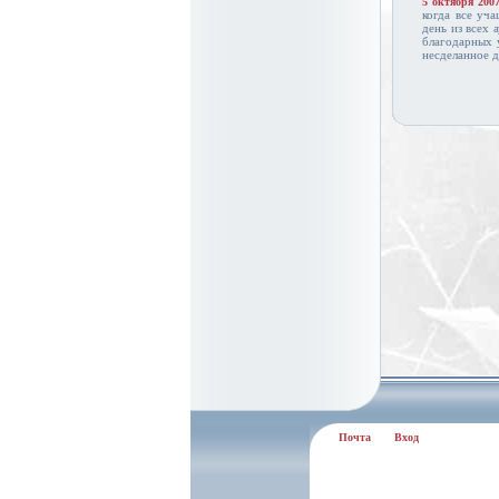
5 октября 200
когда все уч
день из всех 
благодарных 
несделанное 
Почта
Вход