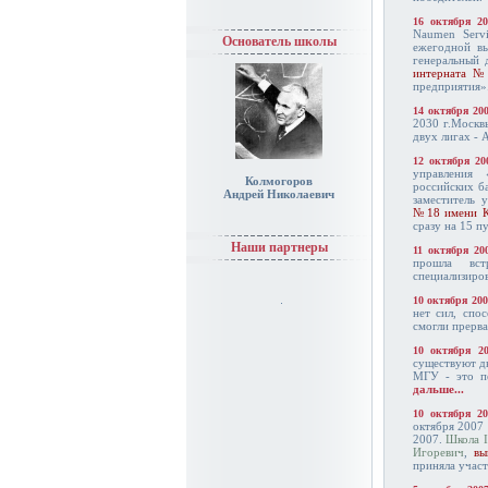
16 октября 2
Naumen Serv
Основатель школы
ежегодной в
генеральный 
интерната №
предприятия»
14 октября 20
2030 г.Москв
двух лигах -
12 октября 20
управления 
Колмогоров
российских б
Андрей Николаевич
заместитель 
№18 имени К
сразу на 15 п
Наши партнеры
11 октября 20
прошла вст
специализиро
10 октября 20
нет сил, спо
смогли прерв
10 октября 2
существуют дн
МГУ - это пе
дальше...
10 октября 2
октября 2007
2007.
Школа 
Игоревич
,
вы
приняла участ