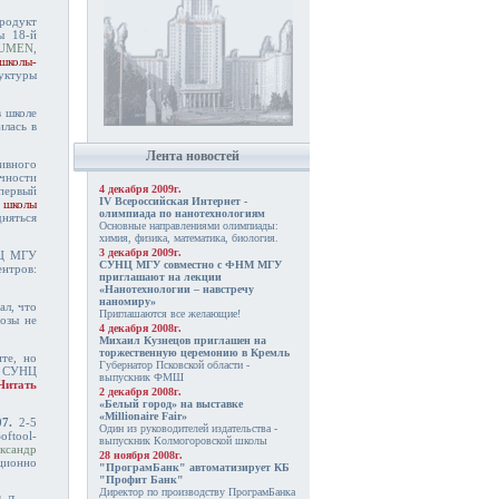
родукт
ы 18-й
UMEN
,
 школы-
уктуры
в школе
лась в
Лента новостей
ивного
чности
4 декабря 2009г.
 первый
IV Всероссийская Интернет -
 школы
олимпиада по нанотехнологиям
няться
Основные направлениями олимпиады:
химия, физика, математика, биология.
3 декабря 2009г.
НЦ МГУ
СУНЦ МГУ совместно с ФНМ МГУ
нтров:
приглашают на лекции
«Нанотехнологии – навстречу
наномиру»
ал, что
Приглашаются все желающие!
озы не
4 декабря 2008г.
Михаил Кузнецов приглашен на
торжественную церемонию в Кремль
те, но
Губернатор Псковской области -
ов СУНЦ
выпускник ФМШ
Читать
2 декабря 2008г.
«Белый город» на выставке
«Millionaire Fair»
7.
2-5
Один из руководителей издательства -
oftool-
выпускник Колмогоровской школы
ександр
28 ноября 2008г.
ционно
"ПрограмБанк" автоматизирует КБ
"Профит Банк"
Директор по производству ПрограмБанка