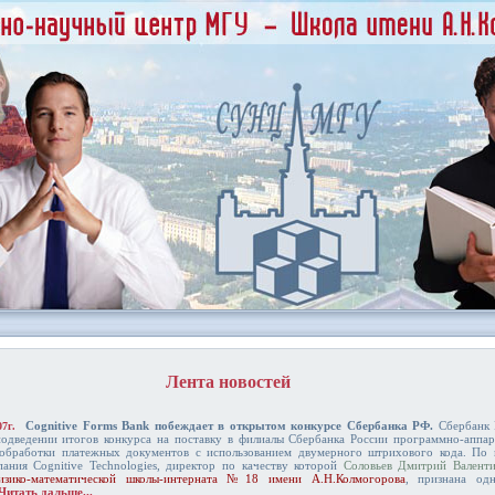
Лента новостей
Cognitive Forms Bank побеждает в открытом конкурсе Сбербанка РФ.
Сбербанк 
07г.
подведении итогов конкурса на поставку в филиалы Сбербанка России программно-аппар
обработки платежных документов с использованием двумерного штрихового кода. По 
пания Cognitive Technologies, директор по качеству которой
Соловьев Дмитрий Валент
изико-математической школы-интерната №18 имени А.Н.Колмогорова
, признана од
Читать дальше...