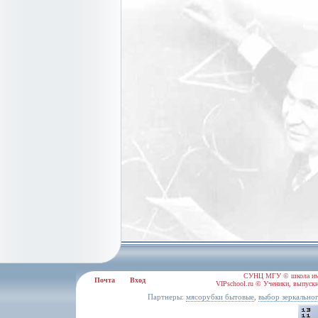
СУНЦ МГУ © школа им.
Почта
Вход
VIPschool.ru © Ученики, выпускн
Партнеры:
,
мясорубки бытовые
выбор зеркально