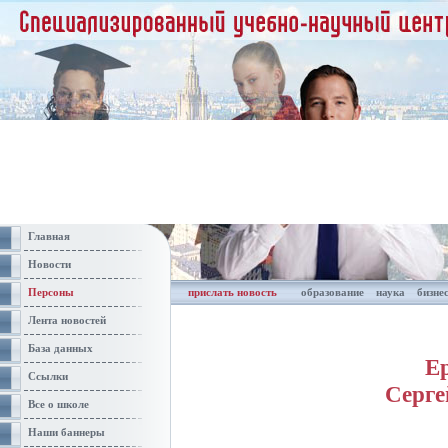
Главная
Новости
Персоны
прислать новость
образование
наука
бизне
Лента новостей
База данных
Е
Ссылки
Серге
Все о школе
Наши баннеры