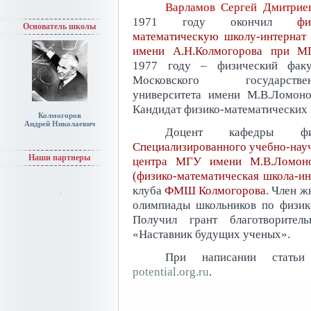
Варламов Сергей Дмитрие
1971 году окончил
фи
Основатель школы
математическую школу-интерна
имени А.Н.Колмогорова при М
1977 году – физический факу
Московского государствен
университета имени М.В.Ломоно
Кандидат физико-математических 
Колмогоров
Андрей Николаевич
Доцент кафедры фи
Специализированного учебно-нау
Наши партнеры
центра МГУ имени М.В.Ломоно
(физико-математическая школа-и
клуба
ФМШ Колмогорова
. Член 
олимпиады школьников по физик
Получил грант благотворите
«Наставник будущих ученых».
При написании статьи
potential.org.ru
.