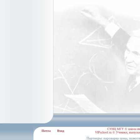
СУНЦ МГУ © школа им.
Почта
Вход
VIPschool.ru © Ученики, выпускн
Партнеры:
,
пароварка цены
помоги