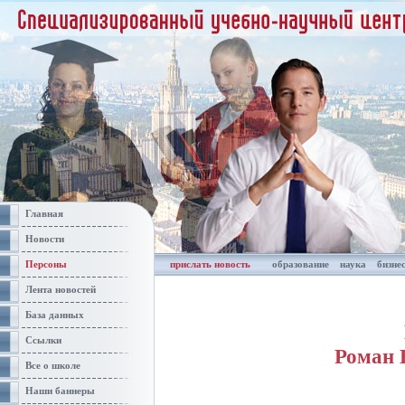
Главная
Новости
Персоны
прислать новость
образование
наука
бизне
Лента новостей
База данных
Ссылки
Роман 
Все о школе
Наши баннеры