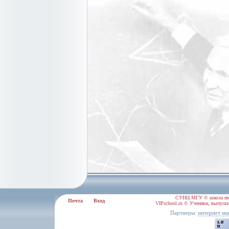
СУНЦ МГУ © школа им.
Почта
Вход
VIPschool.ru © Ученики, выпускн
Партнеры:
интернет ма