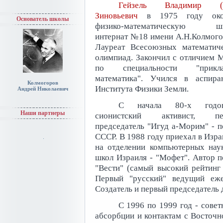
Гейзель Владимир (З
Зиновьевич
в 1975 году око
Основатель школы
физико-математическую шк
интернат №18 имени А.Н.Колмого
Лауреат Всесоюзных математич
олимпиад. Закончил с отличием
по специальности "прикла
математика". Учился в аспира
Колмогоров
Института Физики Земли.
Андрей Николаевич
С начала 80-х год
Наши партнеры
сионистский активист, пе
председатель "Игуд а-Морим" - п
СССР. В 1988 году приехал в Изра
на отделении компьютерных наук
школ Израиля - "Мофет". Автор п
"Вести" (самый высокий рейтинг 
Первый "русский" ведущий еже
Создатель и первый председатель 
С 1996 по 1999 год - совет
абсорбции и контактам с Восточн