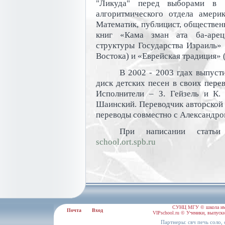
"Ликуда" перед выборами в 1
алгоритмического отдела амери
Математик, публицист, обществен
книг «Кама зман ата ба-арец»
структуры Государства Израиль»
Востока) и «Еврейская традиция» 
В 2002 - 2003 гдах выпуст
диск детских песен в своих перев
Исполнители – З. Гейзель и К.
Шаинский. Переводчик авторской п
переводы совместно с Александр
При написании статьи
school.ort.spb.ru
СУНЦ МГУ © школа им.
Почта
Вход
VIPschool.ru © Ученики, выпускн
Партнеры:
,
свч печь соло