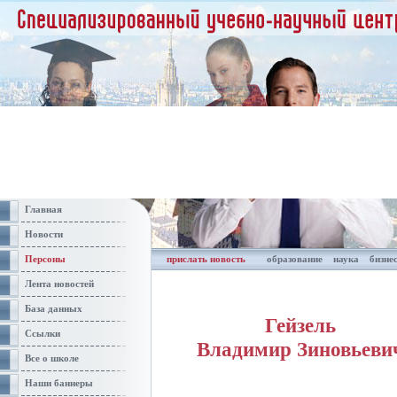
Главная
Новости
Персоны
прислать новость
образование
наука
бизне
Лента новостей
База данных
Гейзель
Ссылки
Владимир Зиновьеви
Все о школе
Наши баннеры