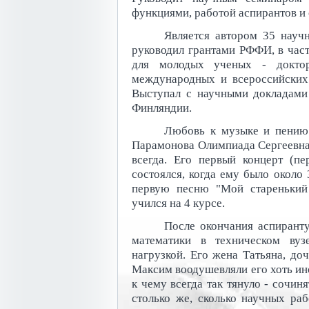
функциями, работой аспирантов и 
Является автором 35 науч
руководил грантами РФФИ, в част
для молодых ученых - доктор
международных и всероссийских
Выступал с научными докладами
Финляндии.
Любовь к музыке и пению
Парамонова Олимпиада Сергеевна, 
всегда. Его первый концерт (пе
состоялся, когда ему было около 
первую песню "Мой старенький
учился на 4 курсе.
После окончания аспиранту
математики в техническом ву
нагрузкой. Его жена Татьяна, до
Максим воодушевляли его хоть ино
к чему всегда так тянуло - сочин
столько же, сколько научных раб