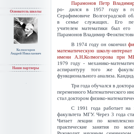
Парамонов Петр Владими
ро- дился в 1957 году в го
Основатель школы
Серафимовиче Волгоградской об
в семье служащих. Его пе
учителем математики был его 
Парамонов Владимир Феоктистови
В 1974 году он окончил
фи
математическую школу-интерна
Колмогоров
Андрей Николаевич
имени А.Н.Колмогорова при М
1979 году - механико-математич
Наши партнеры
аспирантуру того же факул
функционального анализа. Кандида
Три года обучался в доктор
переменного Математического инст
стал доктором физико-математичес
С 1991 года работает на
факультета МГУ. Через 3 года ст
Читает лекции по комплексно
практические занятия по ком
Руководит научным семинаром 