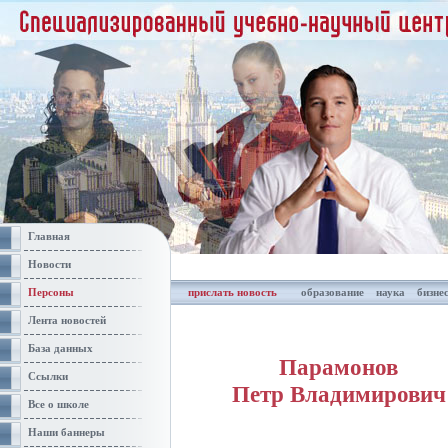
Главная
Новости
Персоны
прислать новость
образование
наука
бизне
Лента новостей
База данных
Парамонов
Ссылки
Петр Владимирович
Все о школе
Наши баннеры