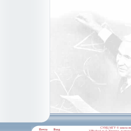
СУНЦ МГУ © школа им.
Почта
Вход
VIPschool.ru © Ученики, выпускн