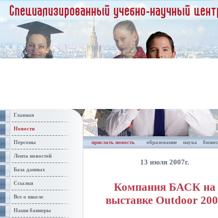
Главная
Новости
Персоны
прислать новость
образование
наука
бизне
Лента новостей
13 июля 2007г.
База данных
Ссылки
Компания БАСК на
выставке Outdoor 20
Все о школе
Наши баннеры