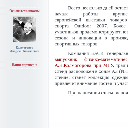
Всего несколько дней остает
Основатель школы
начала работы крупне
европейской выставки товаро
спорта Outdoor 2007. Более
участников продемонстрируют но
сезона и инновации в произво
спортивных товаров.
Колмогоров
Андрей Николаевич
Компания
БАСК
, генераль
выпускник физико-математи
А.Н.Колмогорова при МГУ
, трад
Наши партнеры
Стенд расположен в холле А3 (№1
стенде, станет коллекция одежд
привлечет внимание гостей и учас
При написании статьи испол