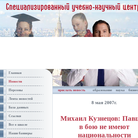
Главная
Новости
Персоны
прислать новость
образование
наука
бизне
Лента новостей
8 мая 2007г.
База данных
Ссылки
Михаил Кузнецов: Пав
в бою не имеют
Все о школе
национальности
Наши баннеры