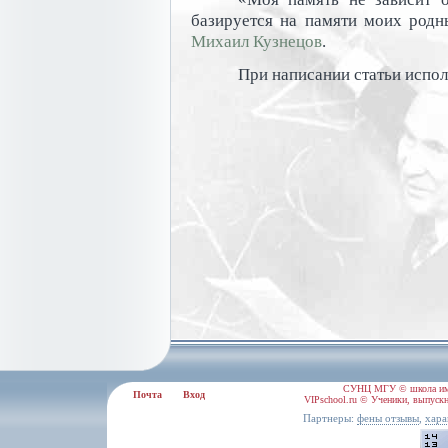
базируется на памяти моих родны
Михаил Кузнецов
.
При написании статьи испол
СУНЦ МГУ © школа им.
Почта
Вход
VIPschool.ru © Ученики, выпускн
Партнеры:
,
фены отзывы
хара