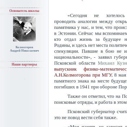
Основатель школы
«Сегодня не хотелос
проводить аналогии между откр
памятника у нас, и тем, что проис
в Эстонии. Сейчас мы вспоминаем
кто отдал жизнь за будущее 
Родины, и здесь нет места политич
Колмогоров
спекуляции. Павшие в бою не 
Андрей Николаевич
национальности», - заявил губер
Псковской области
Михаил Кузн
Наши партнеры
выпускник физико-математи
А.Н.Колмогорова при МГУ
, 8 ма
памятного знака на месте будуще
погибших в 1941 при обороне Пор
Также он отметил, что на П
поисковые отряды, и работа в это
Псковский губернатор счита
это не повод вести себя также.
«Моя память не зависит от