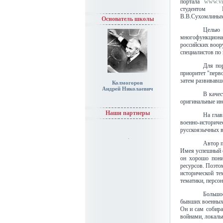
портала
www.vi
студентом
В.В.Сухомлиным 
Основатель школы
Целью
многофункционал
российских воор
специалистов по
Для по
приоритет "перв
затем развивавш
Колмогоров
Андрей Николаевич
В качес
оригинальные ин
Наши партнеры
На глав
военно-историч
русскоязычных в
Автор п
Имея успешный о
он хорошо пони
ресурсов. Поэто
исторической т
тематики, персо
Большо
бывших военных,
Он и сам собира
войнами, локаль