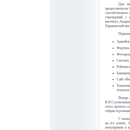
Для пе
предоставлялся 
способствовало 
учреждений, с 
институт, Акаде
Харьковский инс
Первон
Армейск
Форумы у
Фотоархи
Систему 
Рейтинго
Баннерн
Сайт «В
Тематич
технологи
Вскоре
В.В.Сухомлиным 
этого проекта с
собран огромный
С начал
на его основе. 
популярным и к