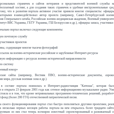
рсональных страничек и сайтов ветеранов и представителей военной службы н
бесплатный хостинг, а для создания таких страничек и удобные инструментальные сре
тому, что в развитии портала активное участие приняли многие специалисты: офицер
которыми взаимодействовал автор проекта (например, Санкт-Петербургский военн
мия Генерального штаба, Российская военно-медицинская академия, Военный универси
титут ВВС Украины, ГБТУ Украины, ГШ Белоруссии и др.), офицеры запаса, участники
ачально портал включал следующие компоненты:
ую почтовую службу
частников проектов
вы, содержащие многие тысячи фотографий
сcылок на военно-исторические российские и зарубежные Интернет-ресурсы
вую информацию о ресурсах военно-исторической направленности
ую систему
оенный юмор»
еские сайты (например, Вестник ПВО, военно-исторические документы, аэроко
и мира, русская военная зона и др.).
 в составе портала появилась и Интернет-радиостанция "Катюша", которая был
и открыта 23 февраля 2001 года как сетевое информационно-музыкальное радио. Уни
остояла и в том, что кроме нетривиальных программно-технических решений, разрабо
 фонд (более 200 ГГб) отечественной патриотической песни.
а своего функционирования портал стал быстро пополняться другими проектами, реа
За несколько первых месяцев работы портала на нем открылось более тридцати сайт
рупным из них стал теперь всемирно известный спроектированный и развиваемый с