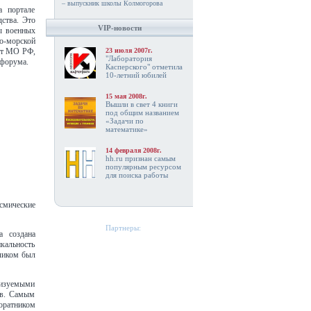
– выпускник школы Колмогорова
а портале
дства. Это
VIP-новости
ы военных
о-морской
23 июля 2007г.
тет МО РФ,
"Лаборатория
 форума.
Касперского" отметила
10-летний юбилей
15 мая 2008г.
Вышли в свет 4 книги
под общим названием
«Задачи по
математике»
14 февраля 2008г.
hh.ru признан самым
популярным ресурсом
для поиска работы
смические
Партнеры:
а создана
кальность
тчиком был
лизуемыми
ов. Самым
оратником