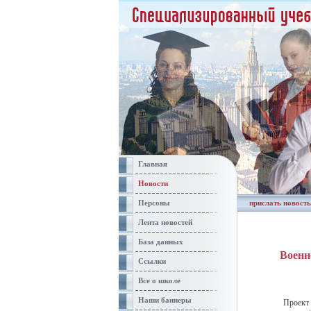
Главная
Новости
Персоны
прислать новость
Лента новостей
База данных
Военн
Ссылки
Все о школе
Наши баннеры
Проект