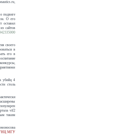
autics.ru,
 о подвиге
ла. О его
т оставил
из сайтов
042335000
ия своего
зоваться в
ать его в
воспитание
 конкурсы,
приятиями
х убийц 4
сти столь
актически
расширены
популярен
ртала vif2
вым таким
омоносова
СУНЦ МГУ