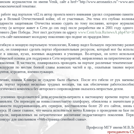
нским журналистом по имени Venik, сайт a href="http://www.aeronautics.ru">www.aeron
окосмической тематике.
 работе над порталом vif2.ru автор проекта много внимания уделял сохранению памяти
да в Великой Отечественной войне, об ее участниках. Эта тема его глубоко волнова
одарности защитникам Отечества можно судить по тому посланию, которое журналис
ству (и которое живет в Сети до сих пор) после разработки им в 2001 году одного 
енного Дню Победы. Этот пост доступен по адресу
www.CentrAsia.Ru/newsA.php4?st=1
усть сайт напоминает молодому поколению про подвиг их прадедов.htm».
 гибкую и мощную портальную технологию, Кливер видел большую перспективу развит
ых, он планировал сделать портал образовательным ресурсом, который мог бы исполь
е в школах, вузах, военных академиях и училищах. Во-вторых, он хотел использов
огической основы для поддержки в Сети мероприятий, направленных на патриотическое 
околения. В частности, планировалось проводить на портале различные тематические
экскурсии по местам боевой славы воинских частей и пр., охватывая такими меро
дентов, курсантов, военнослужащих.
лению, планам Кливера не суждено было сбыться. После его гибели от рук наемны
а, портал пережил несколько трудных месяцев, так как обеспечение работоспособно
огического комплекса без авторского сопровождения оказалось непростым делом.
 усилиями продолжателей дела журналиста-патриота к настоящему времени портал пр
тановлен. Он переведен на юникссовместимую платформу, обновлены и значительно 
ожности поддерживающих его серверов, восстановлены более 20 его сайтов, вновь 
урса. И самое главное, что начала исполняться мечта Кливера о проведении на базе по
урсов, направленных на патриотическое воспитание подрастающего поколения. Пер
конкурс для школьником «Web-страница семейной славы».
Профессор МГУ имени М.В.Л
преподаватель 