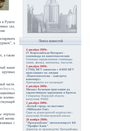
 в Рунете
енных сил,
рии.
оспаривать
Лента новостей
урнале", а
4 декабря 2009г.
IV Всероссийская Интернет -
r, а также
олимпиада по нанотехнологиям
Основные направлениями олимпиады:
химия, физика, математика, биология.
3 декабря 2009г.
утый выше
СУНЦ МГУ совместно с ФНМ МГУ
х крупных
приглашают на лекции
«Нанотехнологии – навстречу
наномиру»
Приглашаются все желающие!
ной части.
4 декабря 2008г.
echnya.ru
,
Михаил Кузнецов приглашен на
торжественную церемонию в Кремль
мационных
Губернатор Псковской области -
по военно-
выпускник ФМШ
тствующей
2 декабря 2008г.
«Белый город» на выставке
«Millionaire Fair»
Один из руководителей издательства -
ы портала
выпускник Колмогоровской школы
ной жизни.
28 ноября 2008г.
вязанных с
"ПрограмБанк" автоматизирует КБ
"Профит Банк"
Директор по производству ПрограмБанка