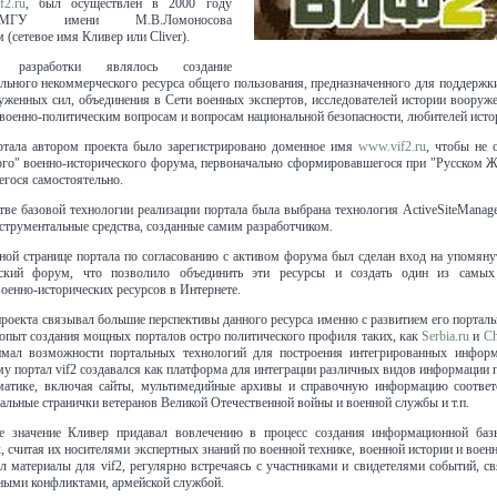
f2.ru
, был осуществлен в 2000 году
 МГУ имени М.В.Ломоносова
(сетевое имя Кливер или Cliver).
 разработки являлось создание
ьного некоммерческого ресурса общего пользования, предназначенного для поддержки
уженных сил, объединения в Сети военных экспертов, исследователей истории вооруж
 военно-политическим вопросам и вопросам национальной безопасности, любителей исто
ртала автором проекта было зарегистрировано доменное имя
www.vif2.ru
, чтобы не 
ого" военно-исторического форума, первоначально сформировавшегося при "Русском Ж
егося самостоятельно.
тве базовой технологии реализации портала была выбрана технология ActiveSiteManage
струментальные средства, созданные самим разработчиком.
ной странице портала по согласованию с активом форума был сделан вход на упомян
еский форум, что позволило объединить эти ресурсы и создать один из самы
оенно-исторических ресурсов в Интернете.
роекта связывал большие перспективы данного ресурса именно с развитием его порталь
пыт создания мощных порталов остро политического профиля таких, как
Serbia.ru
и
Ch
мал возможности портальных технологий для построения интегрированных инфор
му портал vif2 создавался как платформа для интеграции различных видов информации 
ематике, включая сайты, мультимедийные архивы и справочную информацию соотве
нальные странички ветеранов Великой Отечественной войны и военной службы и т.п.
е значение Кливер придавал вовлечению в процесс создания информационной баз
 считая их носителями экспертных знаний по военной технике, военной истории и воен
л материалы для vif2, регулярно встречаясь с участниками и свидетелями событий, с
ными конфликтами, армейской службой.