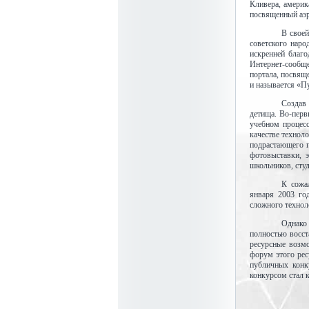
Кливера, америка
посвященный аэр
В своей
советского наро
искренней благ
Интернет-сообще
портала, посвящ
и называется «П
Создав
детища. Во-перв
учебном процесс
качестве технол
подрастающего п
фотовыставки, 
школьников, сту
К сожа
января 2003 год
сложного технол
Однако
полностью восс
ресурсные возм
форум этого рес
публичных конк
конкурсом стал 