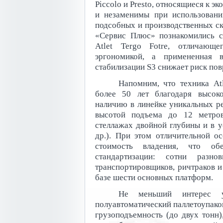
Piccolo и Presto, относящиеся к 
и незаменимы при использовани
подсобных и производственных скл
«Сервис Плюс» познакомились с
Atlet Tergo Fotre, отличающ
эргономикой, а примененная в
стабилизации S3 снижает риск пов
Напомним, что техника At
более 50 лет благодаря высок
наличию в линейке уникальных р
высотой подъема до 12 метров
стеллажах двойной глубины и в у
др.). При этом отличительной ос
стоимость владения, что обе
стандартизации: сотни разно
транспортировщиков, ричтраков и 
базе шести основных платформ.
Не меньший интерес у 
полуавтоматический паллетоупаков
грузоподъемность (до двух тонн),