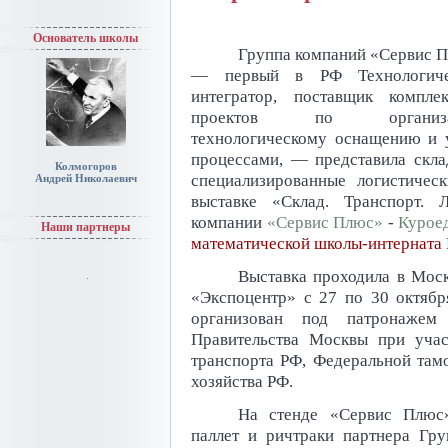
Основатель школы
Группа компаний «Сервис 
— первый в РФ Технологиче
интегратор, поставщик компле
проектов по организа
технологическому оснащению и 
процессами, — представила скла
Колмогоров
специализированные логистиче
Андрей Николаевич
выставке «Склад. Транспорт. 
компании
«Сервис Плюс»
-
Курое
Наши партнеры
математической школы-интерната
Выставка проходила в Моск
«Экспоцентр» с 27 по 30 октяб
организован под патронаже
Правительства Москвы при учас
транспорта РФ, Федеральной там
хозяйства РФ.
На стенде «Сервис Плюс»
паллет и ричтраки партнера Гр