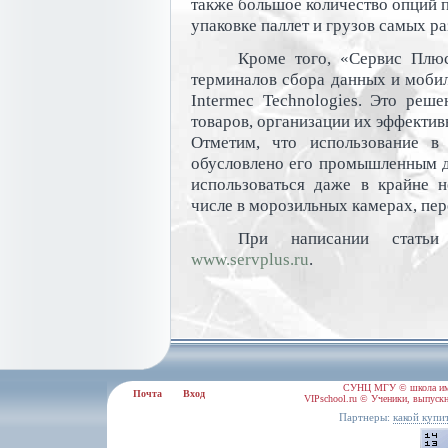
также большое количество опций п
упаковке паллет и грузов самых р
Кроме того, «Сервис Плю
терминалов сбора данных и моби
Intermec Technologies. Это реш
товаров, организации их эффектив
Отметим, что использование в
обусловлено его промышленным 
использоваться даже в крайне 
числе в морозильных камерах, пер
При написании статьи
www.servplus.ru
.
СУНЦ МГУ © школа им.
Почта
Вход
VIPschool.ru © Ученики, выпускн
Партнеры:
какой купи