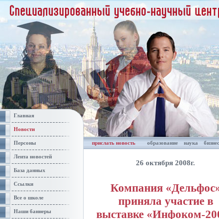
Главная
Новости
Персоны
прислать новость
образование
наука
бизне
Лента новостей
26 октября 2008г.
База данных
Ссылки
Компания «Дельфос
приняла участие в
Все о школе
выставке «Инфоком-20
Наши баннеры