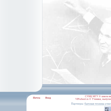
СУНЦ МГУ © школа им.
Почта
Вход
VIPschool.ru © Ученики, выпускн
Партнеры:
бытовая техника утю