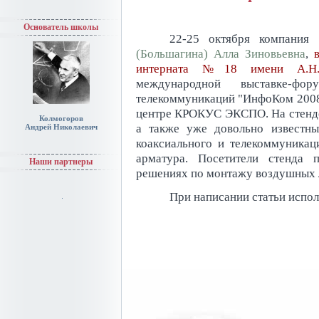
Основатель школы
22-25 октября компания
(Большагина) Алла Зиновьевна
,
интерната №18 имени А.Н.К
международной выставке-фо
телекоммуникаций "ИнфоКом 2008"
центре КРОКУС ЭКСПО. На стенде
Колмогоров
а также уже довольно известны
Андрей Николаевич
коаксиального и телекоммуникац
арматура. Посетители стенда 
Наши партнеры
решениях по монтажу воздушных л
При написании статьи испол