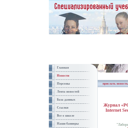
Главная
Новости
Персоны
прислать новость
Лента новостей
База данных
Журнал «PC
Ссылки
Internet Se
Все о школе
Наши баннеры
"Лабор