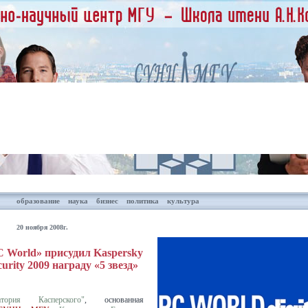
образование
наука
бизнес
политика
культура
20 ноября 2008г.
 World» присудил Kaspersky
curity 2009 награду «5 звезд»
атория Касперского"
, основанная