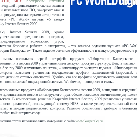
м СУНЦ МГУ
Касперским Евгением
, ведущий производитель систем защиты
 и нежелательного ПО, хакерских атак и
 о присуждении экспертами авторитетного
рнала «PC World» награды «5 звезд»
y Internet Security 2009.
rsky Internet Security 2009, кроме
ничтожения вредоносных программ,
 предотвращение возможных угроз,
вателю безопасно работать в интернете», – так описала редакция журнала «PC Wor
тории Касперского». Также издание отметило эффективность и низкую ресурсоемкость 
 смены нескольких версий интерфейс продукта «Лаборатории Касперского» п
менения, и в версии 2009 управление имеет легкую, простую структуру. Действительно,
et Security 2009 интуитивно понятен», – констатируют эксперты издания. «Инновационн
контроля позволяет установить определенные профили пользователей (взрослый, п
тить детей от сетевых опасностей. Удобно, что все профили родительского контроля со
ми пользователей операционной системы Windows», – говорится в статье.
ерсональные продукты «Лаборатории Касперского» версии 2009, вышедшие в середине 
зе принципиально нового антивирусного ядра, обеспечивающего значительное улучшени
ъектов. В комплексном решении Kaspersky Internet Security 2009 реализован уникаль
вности приложений, использующий систему HIPS, а также усовершенствованный сетев
ильтр и модуль родительского контроля. Решение обеспечивает удобную и безопасн
глобальной интернет-среде.
исании статьи использовались материалы с сайта
www.kaspersky.ru
.