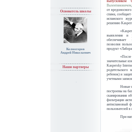
выпускнико
Валентиновичем
от вредоносного
Основатель школы
спама, сообщает
испанского жу
решению Kaspersk
«Kaspe
выявления и у
обеспечивает
позволяя пользо
продукт «Лабора
Колмогоров
Андрей Николаевич
«После
значительные из
Kaspersky Intern
Наши партнеры
родительского 
ребенок) и защи
учетными запися
Новые п
построены на ба
сканирования об
фильтрации акти
антиспамовый ф
пользователей в 
При нап