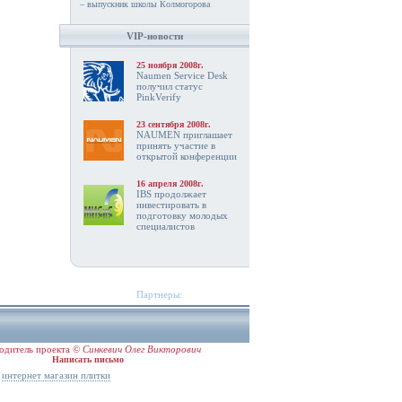
– выпускник школы Колмогорова
VIP-новости
25 ноября 2008г.
Naumen Service Desk
получил статус
PinkVerify
23 сентября 2008г.
NAUMEN приглашает
принять участие в
открытой конференции
16 апреля 2008г.
IBS продолжает
инвестировать в
подготовку молодых
специалистов
Партнеры:
одитель проекта ©
Синкевич Олег Викторович
Написать письмо
,
интернет магазин плитки