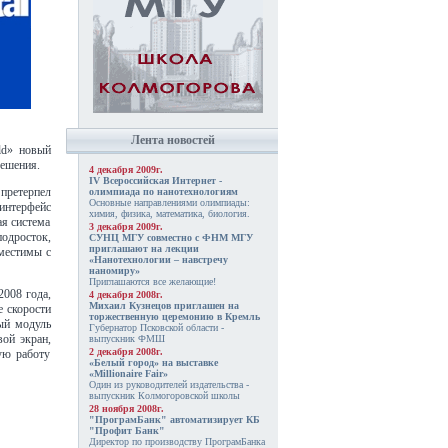
Лента новостей
ld» новый
решения.
4 декабря 2009г.
IV Всероссийская Интернет -
ретерпел
олимпиада по нанотехнологиям
Основные направлениями олимпиады:
 интерфейс
химия, физика, математика, биология.
ая система
3 декабря 2009г.
одросток,
СУНЦ МГУ совместно с ФНМ МГУ
приглашают на лекции
вместимы с
«Нанотехнологии – навстречу
наномиру»
Приглашаются все желающие!
2008 года,
4 декабря 2008г.
Михаил Кузнецов приглашен на
е скорости
торжественную церемонию в Кремль
ный модуль
Губернатор Псковской области -
ой экран,
выпускник ФМШ
2 декабря 2008г.
ую работу
«Белый город» на выставке
«Millionaire Fair»
Один из руководителей издательства -
выпускник Колмогоровской школы
28 ноября 2008г.
"ПрограмБанк" автоматизирует КБ
"Профит Банк"
Директор по производству ПрограмБанка