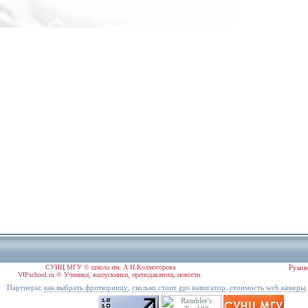
СУНЦ МГУ © школа им. А.Н.Колмогорова
Руков
VIPschool.ru © Ученики, выпускники, преподаватели, новости.
Партнеры:
,
,
как выбрать фритюрницу
сколько стоит gps навигатор
стоимость web камеры