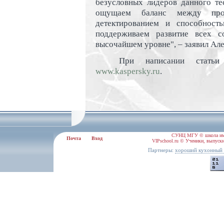
безусловных лидеров данного тес
ощущаем баланс между проа
детектированием и способност
поддерживаем развитие всех с
высочайшем уровне", – заявил Але
При написании статьи
www.kaspersky.ru
.
СУНЦ МГУ © школа им.
Почта
Вход
VIPschool.ru © Ученики, выпускн
Партнеры:
хороший кухонный 