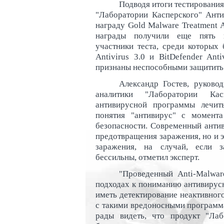
Подводя итоги тестирования
"Лаборатории Касперского" Анти
награду Gold Malware Treatment 
награды получили еще пять п
участники теста, среди которых
Antivirus 3.0 и BitDefender An
признаны неспособными защитить 
Александр Гостев, руково
аналитики "Лаборатории Кас
антивирусной программы лечит
понятия "антивирус" с момент
безопасности. Современный анти
предотвращения заражения, но и 
заражения, на случай, если з
бессильны, отметил эксперт.
"Проведенный Anti-Malwar
подходах к пониманию антивирус
иметь детектирование неактивног
с такими вредоносными программа
рады видеть, что продукт "Лаб