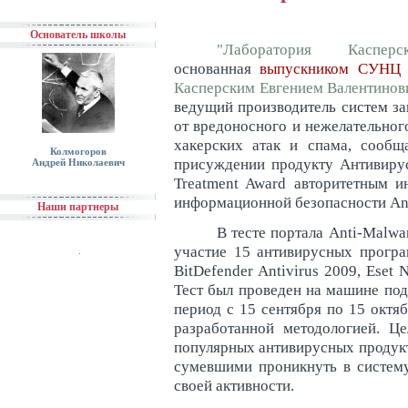
Основатель школы
"Лаборатория Касперск
основанная
выпускником СУНЦ
Касперским Евгением Валентинов
ведущий производитель систем з
от вредоносного и нежелательног
хакерских атак и спама, сообщ
Колмогоров
присуждении продукту Антивиру
Андрей Николаевич
Treatment Award авторитетным 
информационной безопасности An
Наши партнеры
В тесте портала Anti-Malwa
участие 15 антивирусных програм
BitDefender Antivirus 2009, Eset 
Тест был проведен на машине по
период с 15 сентября по 15 октяб
разработанной методологией. Ц
популярных антивирусных продук
сумевшими проникнуть в систему
своей активности.