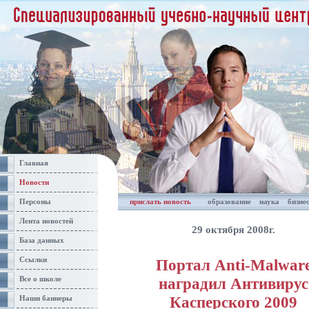
Главная
Новости
Персоны
прислать новость
образование
наука
бизне
Лента новостей
29 октября 2008г.
База данных
Ссылки
Портал Anti-Malwar
наградил Антивирус
Все о школе
Касперского 2009
Наши баннеры