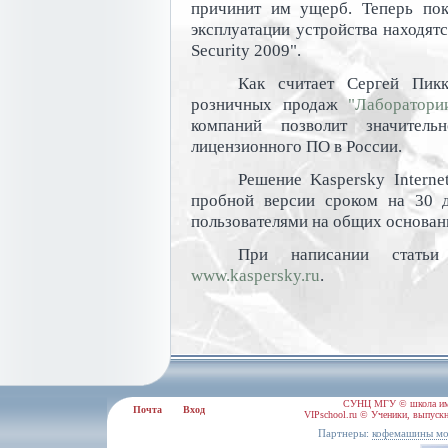
причинит им ущерб. Теперь пок
эксплуатации устройства находятс
Security 2009".
Как считает Сергей Пикк
розничных продаж
"Лаборатори
компаний позволит значительн
лицензионного ПО в России.
Решение Kaspersky Interne
пробной версии сроком на 30 д
пользователями на общих основан
При написании статьи
www.kaspersky.ru
.
СУНЦ МГУ © школа им.
Почта
Вход
VIPschool.ru © Ученики, выпускн
Партнеры:
кофемашины мо