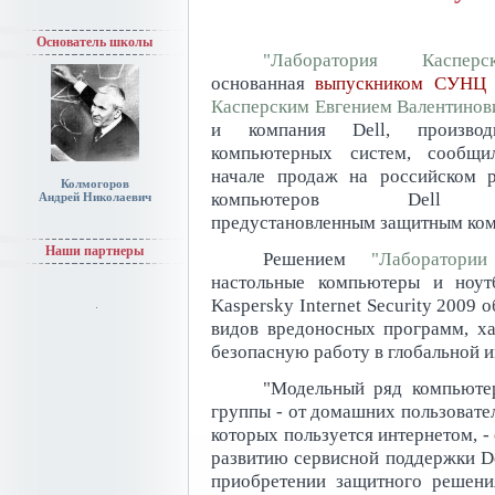
Основатель школы
"Лаборатория Касперск
основанная
выпускником СУНЦ
Касперским Евгением Валентинов
и компания Dell, производи
компьютерных систем, сообщи
начале продаж на российском 
Колмогоров
компьютеров Del
Андрей Николаевич
предустановленным защитным компл
Наши партнеры
Решением
"Лаборатории
настольные компьютеры и ноутб
Kaspersky Internet Security 2009 
видов вредоносных программ, ха
безопасную работу в глобальной и
"Модельный ряд компьютер
группы - от домашних пользовате
которых пользуется интернетом, 
развитию сервисной поддержки De
приобретении защитного решени