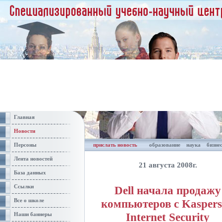
Главная
Новости
Персоны
прислать новость
образование
наука
бизне
Лента новостей
21 августа 2008г.
База данных
Ссылки
Dell начала продажу
компьютеров с Kasper
Все о школе
Internet Security
Наши баннеры