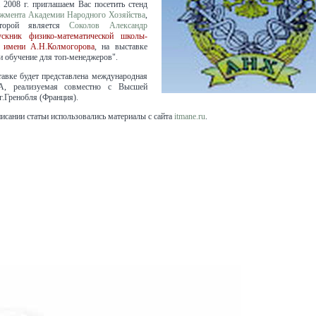
 2008 г. приглашаем Вас посетить стенд
жмента Академии Народного Хозяйства
,
оторой является
Соколов Александр
ускник физико-математической школы-
 имени А.Н.Колмогорова
, на выставке
и обучение для топ-менеджеров".
авке будет представлена международная
, реализуемая совместно с Высшей
г.Гренобля (Франция).
исании статьи использовались материалы с сайта
itmane.ru
.