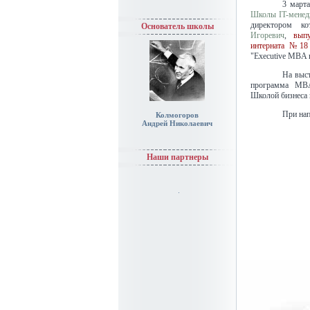
3 марта
Школы IT-менед
директором к
Основатель школы
Игоревич
,
вып
интерната №18
"Executive MBA 
На выст
программа MBA
Школой бизнеса 
При нап
Колмогоров
Андрей Николаевич
Наши партнеры