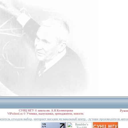
СУНЦ МГУ © школа им. А.Н.Колмогорова
Руков
VIPschool.ru © Ученики, выпускники, преподаватели, новости.
,
,
ьчитель отходов выбор
интернет магазин музыкальный центр
лучшие производители авто