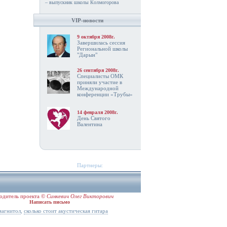
– выпускник школы Колмогорова
VIP-новости
9 октября 2008г.
Завершилась сессия
Региональной школы
"Дарын"
26 сентября 2008г.
Специалисты ОМК
приняли участие в
Международной
конференции «Трубы»
14 февраля 2008г.
День Святого
Валентина
Партнеры:
одитель проекта ©
Синкевич Олег Викторович
Написать письмо
,
магнитол
сколько стоит акустическая гитара