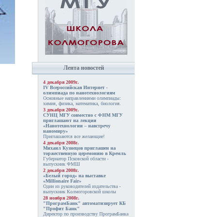
Лента новостей
4 декабря 2009г.
IV Всероссийская Интернет -
олимпиада по нанотехнологиям
Основные направлениями олимпиады:
химия, физика, математика, биология.
3 декабря 2009г.
СУНЦ МГУ совместно с ФНМ МГУ
приглашают на лекции
«Нанотехнологии – навстречу
наномиру»
Приглашаются все желающие!
4 декабря 2008г.
Михаил Кузнецов приглашен на
торжественную церемонию в Кремль
Губернатор Псковской области -
выпускник ФМШ
2 декабря 2008г.
«Белый город» на выставке
«Millionaire Fair»
Один из руководителей издательства -
выпускник Колмогоровской школы
28 ноября 2008г.
"ПрограмБанк" автоматизирует КБ
"Профит Банк"
Директор по производству ПрограмБанка