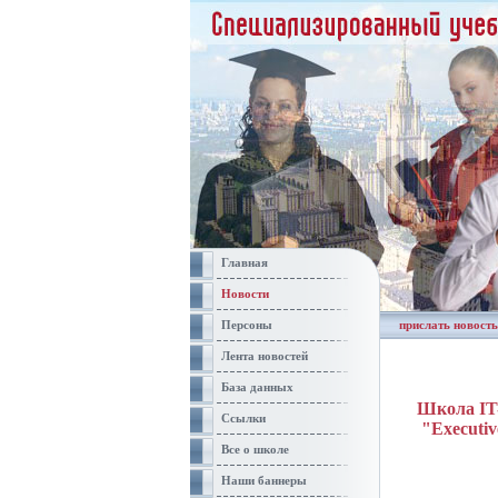
Главная
Новости
Персоны
прислать новость
Лента новостей
База данных
Школа IT
Ссылки
"Executiv
Все о школе
Наши баннеры