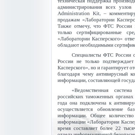
техническая поддержка производи
администрирования всех узлов
Administration Kit, – комменти
продажам «Лаборатории Касперс
Также отмечу, что ФТС России к
только сертифицированные ср
«Лаборатории Касперского» отве
обладают необходимыми сертифик
Специалисты ФТС России 
России не только подтверждает
Касперского», но и гарантирует о
благодаря чему антивирусный к
информации, составляющей госуда
«Ведомственная систем
российских таможенных органах 
года она подключена к антивир
осуществляется обновление ба
информации. Общее количество
информации «Лаборатории Каспер
время составляет более 22 тыся
отдела информационной безопасн