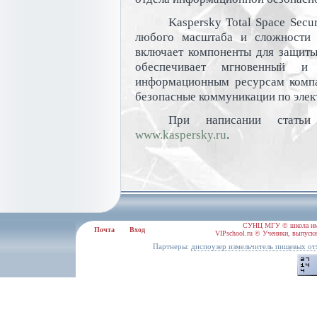
Kaspersky Total Space Secu
любого масштаба и сложности 
включает компоненты для защиты
обеспечивает мгновенный и
информационным ресурсам компан
безопасные коммуникации по элек
При написании статьи
www.kaspersky.ru
.
СУНЦ МГУ © школа им.
Почта
Вход
VIPschool.ru © Ученики, выпускн
Партнеры:
диспоузер измельчитель пищевых от