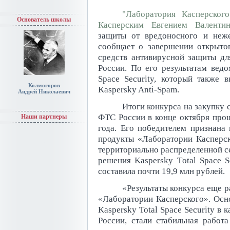
"Лаборатория Касперского
Основатель школы
Касперским Евгением Валентин
защиты от вредоносного и неже
сообщает о завершении открытог
средств антивирусной защиты д
России. По его результатам ведо
Space Security, который также 
Колмогоров
Kaspersky Anti-Spam.
Андрей Николаевич
Итоги конкурса на закупку 
ФТС России в конце октября прош
Наши партнеры
года. Его победителем признан
продукты «Лаборатории Касперск
территориально распределенной с
решения Kaspersky Тotal Space S
составила почти 19,9 млн рублей.
«Результаты конкурса еще 
«Лаборатории Касперского». Ос
Kaspersky Total Space Security в
России, стали стабильная работа