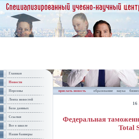
Главная
Новости
Персоны
прислать новость
образование
наука
бизне
Лента новостей
16 
База данных
Ссылки
Федеральная таможенн
Total 
Все о школе
Наши баннеры